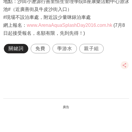
地點：沙田小瀝源行善里恒生管理學院B座康樂活動中心游泳
池#（近廣善街及牛皮沙街入口）
#現場不設泊車處，附近設少量咪錶泊車處
網上報名：
www.ArenaAquaSplashDay2016.com.hk
(7月8
日起接受報名，名額有限，先到先得！)
關鍵詞
免費
學游水
親子組
廣告