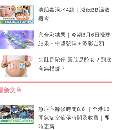
清胎毒湯水4款｜減低BB濕敏
機會
六合彩結果｜今期8月6日攪珠
結果＋中獎號碼＋派彩金額
尖肚是陀仔 圓肚是陀女？到底
有無根據？
最新文章
急症室輪候時間8.6 ｜全港18
間急症室輪侯時間及收費｜即
時更新