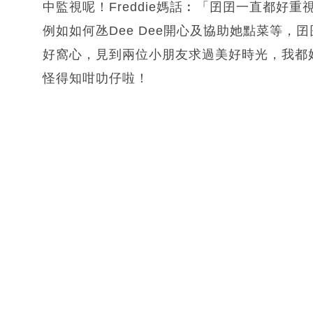
中監視呢！Freddie媽話︰「囝囝一直都好重
例如如何氹Dee Dee開心及協助她點菜等，囝
好窩心，見到兩位小朋友求過美好時光，我都好高
怪得知咁叻仔啦！