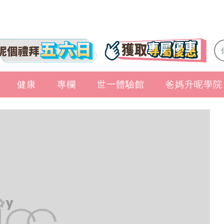
健康
專欄
世一體驗館
爸媽升呢學院