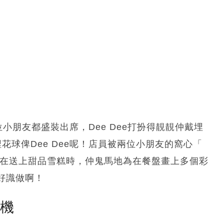
，兩位小朋友都盛裝出席，Dee Dee打扮得靚靚仲戴埋
埋花球俾Dee Dee呢！店員被兩位小朋友的窩心「
而在送上甜品雪糕時，仲鬼馬地為在餐盤畫上多個彩
好識做啊！
塵機