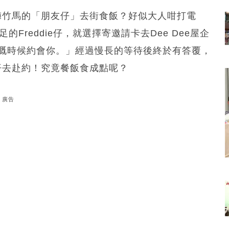
青梅竹馬的「朋友仔」去街食飯？好似大人咁打電
足的Freddie仔，就選擇寄邀請卡去Dee Dee屋企
五歲嘅時候約會你。」經過慢長的等待後終於有答覆，
包仔去赴約！究竟餐飯食成點呢？
廣告