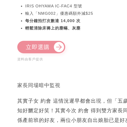
IRIS OHYAMA IC-FAC4 型號
輸入「NMG002」優惠碼額外減$25
每分鐘拍打次數達 14,000 次
輕鬆清除床褥上的塵蟎、灰塵
立即選購
資料由客戶提供
家長同場暗中監視
其實子女 約會 這情況遲早都會出現，但「五
知好嬲定好笑！其實今次 約會 得到雙方家長
係產前班的好友，兩位小朋友自出娘胎已是好友。