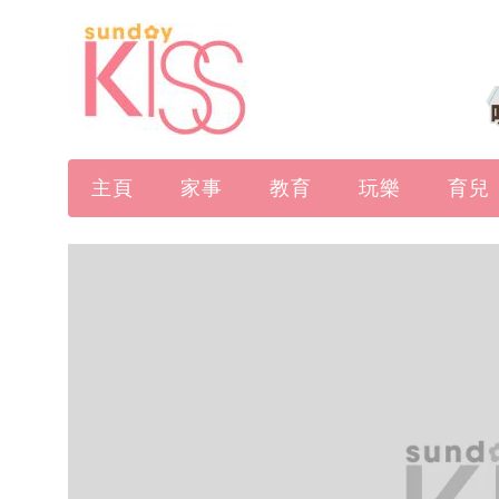
主頁
家事
教育
玩樂
育兒