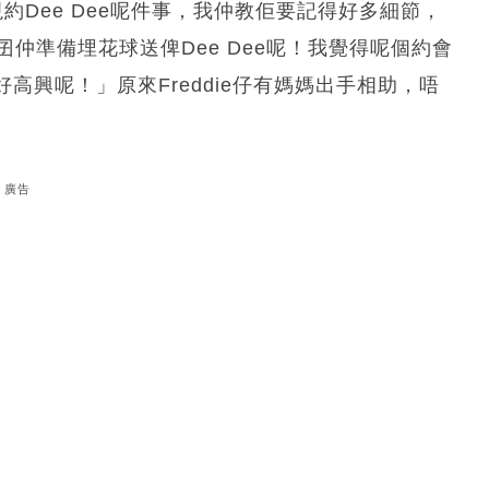
視約Dee Dee呢件事，我仲教佢要記得好多細節，
囝仲準備埋花球送俾Dee Dee呢！我覺得呢個約會
興呢！」原來Freddie仔有媽媽出手相助，唔
廣告