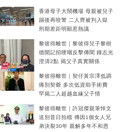
香港母子大鬧機場 母親被兒子
踢後再咬警 二人齊被判入獄
刑期差距明顯惹熱議
黎彼得離世｜黎彼得兒子黎樹
德開記招哽咽反擊傳聞 鍾志光
澄清2點 揭父子真實關係
黎彼得離世｜契仔黃宗澤低調
痛別契爺 多次低資助手術費
罕揭二人超越血緣父子情
黎彼得離世｜許冠傑親筆悼文
送別昔日拍檔 傳因1個女人兄
弟決裂30年 親解多年不和恩