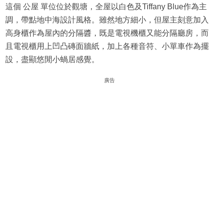
這個 公屋 單位位於觀塘，全屋以白色及Tiffany Blue作為主
調，帶點地中海設計風格。雖然地方細小，但屋主刻意加入
高身櫃作為屋內的分隔醬，既是電視機櫃又能分隔廳房，而
且電視櫃用上凹凸磚面牆紙，加上各種音符、小單車作為擺
設，盡顯悠閒小蝸居感覺。
廣告