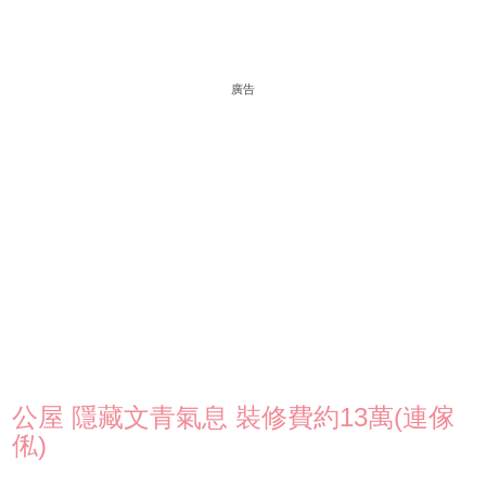
廣告
公屋 隱藏文青氣息 裝修費約13萬(連傢
俬)