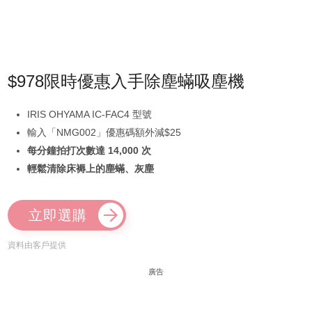
$978限時優惠入手除塵蟎吸塵機
IRIS OHYAMA IC-FAC4 型號
輸入「NMG002」優惠碼額外減$25
每分鐘拍打次數達 14,000 次
輕鬆清除床褥上的塵蟎、灰塵
立即選購
資料由客戶提供
廣告