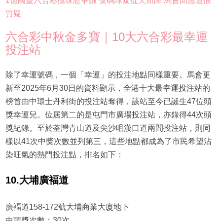
1億國慶六合彩攪珠惹爭議 號碼球疑從天而降 馬會回應造假
質疑
六合彩中秋金多寶｜10大六合彩最幸運
投注站
除了幸運號碼，一個「幸運」的投注地點同樣重要。馬會更
新至2025年6月30日的資料顯示，全港十大最幸運投注站的
榜首由中環士丹利街的投注站奪得，該站至今已誕生47位頭
獎幸運兒。位居第二的是屯門市廣場投注站，亦錄得44次頭
獎紀錄。至於荃灣青山道及尖沙咀漢口道兩間投注站，則同
樣以41次中獎次數並列第三，這些地點都成為了市民希望沾
染旺氣的熱門投注點，排名如下：
10.大埔廣褔道
廣褔道158-172號大埔商業大廈地下
中頭獎次數：30次