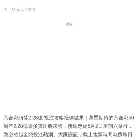
Zi
May 4 2026
廣告
六合彩頭獎2.28億 投注攻略攪珠結果｜萬眾期待的六合彩50
周年2.28億金多寶即將來臨，攪珠定於5月2日星期六舉行，
勢必掀起全城投注熱潮。大家謹記，截止售票時間為攪珠日