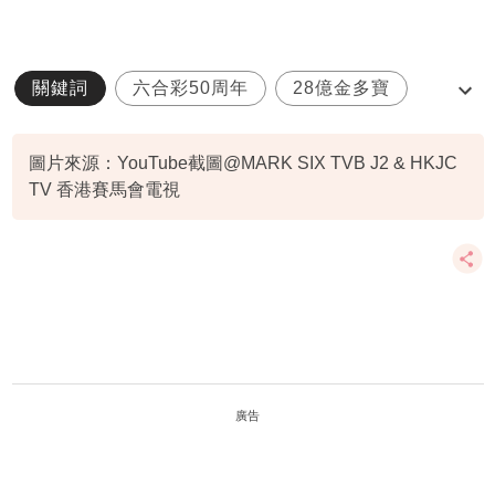
關鍵詞
六合彩50周年
28億金多寶
聰明組合
投注攻略
圖片來源：YouTube截圖@MARK SIX TVB J2 & HKJC
TV 香港賽馬會電視
廣告