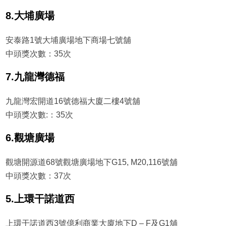
8.大埔廣場
安泰路1號大埔廣場地下商場七號舖
中頭獎次數：35次
7.九龍灣德福
九龍灣宏開道16號德福大廈二樓4號舖
中頭獎次數:：35次
6.觀塘廣場
觀塘開源道68號觀塘廣場地下G15, M20,116號舖
中頭獎次數：37次
5.上環干諾道西
上環干諾道西3號億利商業大廈地下D – F及G1舖