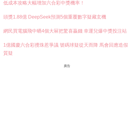
低成本攻略大幅增加六合彩中獎機率！
頭獎1.88億 DeepSeek預測5個重覆數字疑藏玄機
網民買電腦飛中晒4個大冧把驚喜贏錢 幸運兒爆中獎投注站
1億國慶六合彩攪珠惹爭議 號碼球疑從天而降 馬會回應造假
質疑
廣告