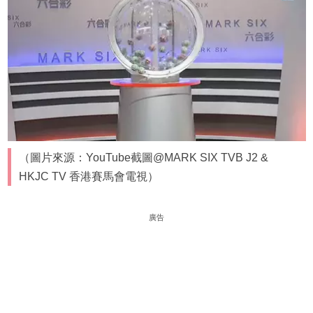
（圖片來源：YouTube截圖@MARK SIX TVB J2 &
HKJC TV 香港賽馬會電視）
廣告