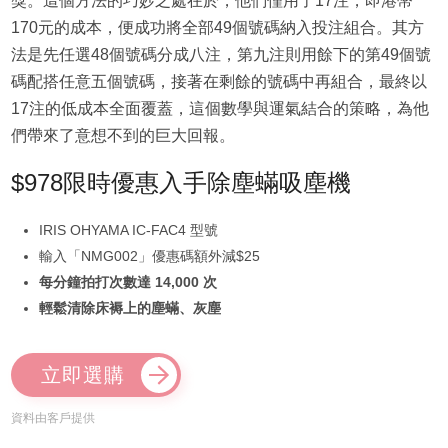
獎。這個方法的巧妙之處在於，他們僅用了17注，即港幣
170元的成本，便成功將全部49個號碼納入投注組合。其方
法是先任選48個號碼分成八注，第九注則用餘下的第49個號
碼配搭任意五個號碼，接著在剩餘的號碼中再組合，最終以
17注的低成本全面覆蓋，這個數學與運氣結合的策略，為他
們帶來了意想不到的巨大回報。
$978限時優惠入手除塵蟎吸塵機
IRIS OHYAMA IC-FAC4 型號
輸入「NMG002」優惠碼額外減$25
每分鐘拍打次數達 14,000 次
輕鬆清除床褥上的塵蟎、灰塵
立即選購
資料由客戶提供