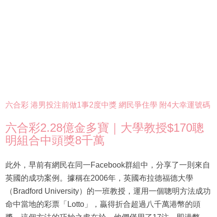
六合彩 港男投注前做1事2度中獎 網民爭住學 附4大幸運號碼
六合彩2.28億金多寶｜大學教授$170聰
明組合中頭獎8千萬
此外，早前有網民在同一Facebook群組中，分享了一則來自
英國的成功案例。據稱在2006年，英國布拉德福德大學
（Bradford University）的一班教授，運用一個聰明方法成功
命中當地的彩票「Lotto」，贏得折合超過八千萬港幣的頭