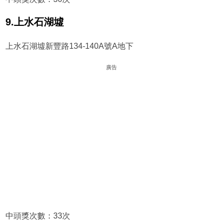
9.上水石湖墟
上水石湖墟新豐路134-140A號A地下
廣告
中頭獎次數：33次