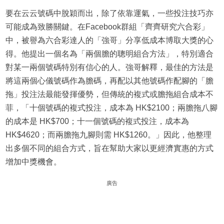
要在云云號碼中脫穎而出，除了依靠運氣，一些投注技巧亦
可能成為致勝關鍵。在Facebook群組「齊齊研究六合彩」
中，被譽為六合彩達人的「強哥」分享低成本博取大獎的心
得。他提出一個名為「兩個膽的聰明組合方法」，特別適合
對某一兩個號碼特別有信心的人。強哥解釋，最佳的方法是
將這兩個心儀號碼作為膽碼，再配以其他號碼作配腳的「膽
拖」投注法最能發揮優勢，但傳統的複式或膽拖組合成本不
菲，「十個號碼的複式投注，成本為 HK$2100；兩膽拖八腳
的成本是 HK$700；十一個號碼的複式投注，成本為
HK$4620；而兩膽拖九腳則需 HK$1260。」因此，他整理
出多個不同的組合方式，旨在幫助大家以更經濟實惠的方式
增加中獎機會。
廣告