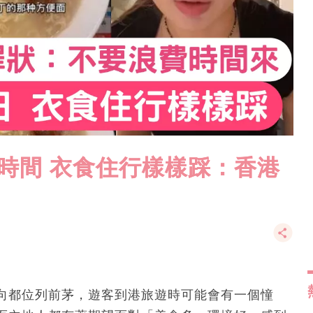
時間 衣食住行樣樣踩：香港
向都位列前茅，遊客到港旅遊時可能會有一個憧