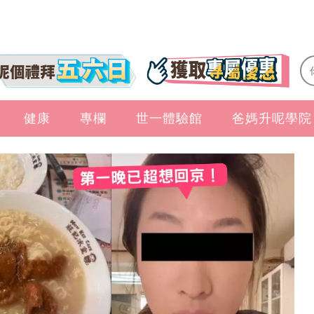
健康
專欄
世一體驗館
爸媽升呢學院