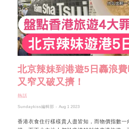
北京辣妹到港遊5日轟浪費
又窄又破又擠！
熱話
Sundaykiss編輯部
Aug 1 2023
香港衣食住行樣樣貴人盡皆知，而物價指數一