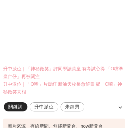
升中派位｜「神秘微笑」許同學讀英皇 有考試心得 「O嘴準
皇仁仔」再被關注
升中派位｜「O嘴」片爆紅 新油天校長急解畫 揭「O嘴」神
秘微笑真相
關鍵詞
升中派位
朱鎮男
九龍華仁書院
溫習15分鐘
圖片來源：有線新聞、無綫新聞台、now新聞台