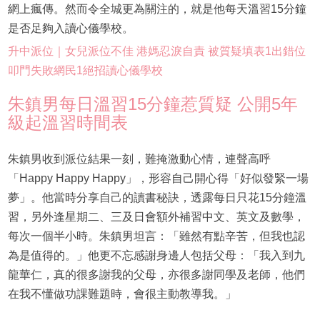
網上瘋傳。然而令全城更為關注的，就是他每天溫習15分鐘
是否足夠入讀心儀學校。
升中派位｜女兒派位不佳 港媽忍淚自責 被質疑填表1出錯位
叩門失敗網民1絕招讀心儀學校
朱鎮男每日溫習15分鐘惹質疑 公開5年
級起溫習時間表
朱鎮男收到派位結果一刻，難掩激動心情，連聲高呼
「Happy Happy Happy」，形容自己開心得「好似發緊一場
夢」。他當時分享自己的讀書秘訣，透露每日只花15分鐘溫
習，另外逢星期二、三及日會額外補習中文、英文及數學，
每次一個半小時。朱鎮男坦言：「雖然有點辛苦，但我也認
為是值得的。」他更不忘感謝身邊人包括父母：「我入到九
龍華仁，真的很多謝我的父母，亦很多謝同學及老師，他們
在我不懂做功課難題時，會很主動教導我。」