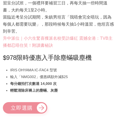
習呈分試班，一個禮拜要補習三日，再每天抽一些時間溫
書，大約每天1至2小時。
當臨近考呈分試期間，朱鎮男坦言「我唔會完全唔玩，因為
每個人都需要玩樂」，那段時候每天抽1小時溫習，他坦言感
到辛苦。
升中派位｜小六生驚喜獲派名校受訪爆紅 震撼全港：TVB主
播都忍唔住笑！附讀書秘訣
$978限時優惠入手除塵蟎吸塵機
IRIS OHYAMA IC-FAC4 型號
輸入「NMG002」優惠碼額外減$25
每分鐘拍打次數達 14,000 次
輕鬆清除床褥上的塵蟎、灰塵
立即選購