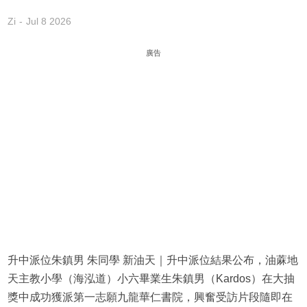
Zi
Jul 8 2026
廣告
升中派位朱鎮男 朱同學 新油天｜升中派位結果公布，油蔴地
天主教小學（海泓道）小六畢業生朱鎮男（Kardos）在大抽
獎中成功獲派第一志願九龍華仁書院，興奮受訪片段隨即在