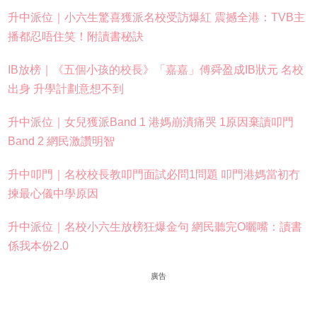
升中派位｜小六生驚喜獲派名校受訪爆紅 震撼全港：TVB主
播都忍唔住笑！附讀書秘訣
IB放榜｜《五個小孩的校長》「嘉嘉」傅舜盈成IB狀元 名校
出身 升學計劃意想不到
升中派位｜女兒獲派Band 1 港媽崩潰痛哭 1原因棄讀叩門
Band 2 網民激讚明智
升中叩門｜名校校長教叩門面試必問1問題 叩門港媽當初冇
揀最心儀中學原因
升中派位｜名校小六生放榜狂爆金句 網民聽完O曬嘴：讀書
係我本份2.0
廣告