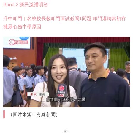
Band 2 網民激讚明智
升中叩門｜名校校長教叩門面試必問1問題 叩門港媽當初冇
揀最心儀中學原因
（圖片來源：有線新聞）
廣告