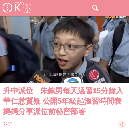
升中派位｜朱鎮男每天溫習15分鐘入
華仁惹質疑 公開5年級起溫習時間表
媽媽分享派位前秘密部署
熱話