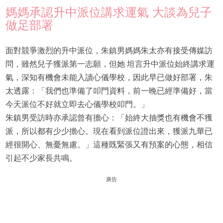
媽媽承認升中派位講求運氣 大談為兒子
做足部署
面對競爭激烈的升中派位，朱鎮男媽媽朱太亦有接受傳媒訪
問，雖然兒子獲派第一志願，但她 坦言升中派位始終講求運
氣，深知有機會未能入讀心儀學校，因此早已做好部署，朱
太透露：「我們也準備了叩門資料，前一晚已經準備好，當
今天派位不好就立即去心儀學校叩門。」
朱鎮男受訪時亦承認曾有擔心：「始終大抽獎也有機會不獲
派，所以都有少少擔心。現在看到派位證出來，獲派九華已
經很開心、無憂無慮。」這種既緊張又有預案的心態，相信
引起不少家長共鳴。
廣告