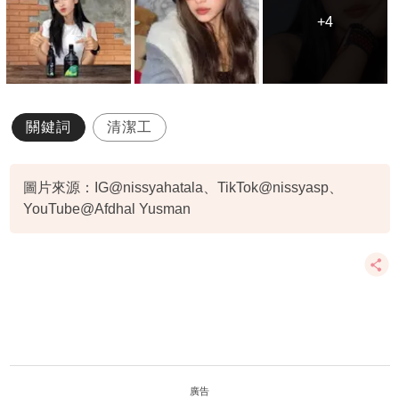
+4
+4
關鍵詞
清潔工
圖片來源：IG@nissyahatala、TikTok@nissyasp、
YouTube@Afdhal Yusman
廣告