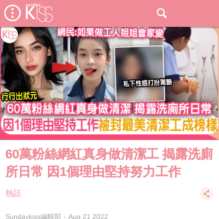
60萬粉絲網紅真身做清潔工 揭露洗廁
所日常 因1個理由堅持努力工作
熱話
Sundaykiss編輯部
Aug 21 2022