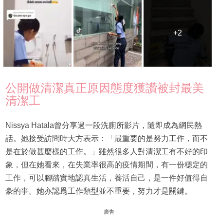
+2
+2
公開做清潔真正原因態度獲讚被封最美
清潔工
Nissya Hatala曾分享過一段洗廁所影片，隨即成為網民熱
話。她接受訪問時大方表示：「最重要的是努力工作，而不
是在於做甚麼樣的工作。」雖然很多人對清潔工有不好的印
象，但在她看來，在失業率很高的疫情期間，有一份穩定的
工作，可以腳踏實地認真生活，養活自己，是一件好值得自
豪的事。她亦認爲工作類型並不重要，努力才是關鍵。
廣告