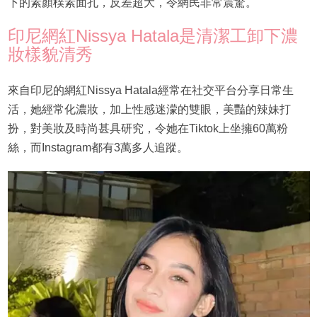
下的素顏樸素面孔，反差超大，令網民非常震驚。
印尼網紅Nissya Hatala是清潔工卸下濃
妝樣貌清秀
來自印尼的網紅Nissya Hatala經常在社交平台分享日常生
活，她經常化濃妝，加上性感迷濛的雙眼，美豔的辣妹打
扮，對美妝及時尚甚具研究，令她在Tiktok上坐擁60萬粉
絲，而Instagram都有3萬多人追蹤。