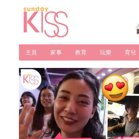
主頁
家事
教育
玩樂
育兒