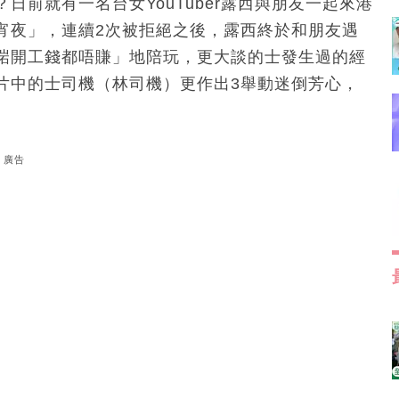
前就有一名台女YouTuber露西與朋友一起來港
宵夜」，連續2次被拒絕之後，露西終於和朋友遇
啱開工錢都唔賺」地陪玩，更大談的士發生過的經
片中的士司機（林司機）更作出3舉動迷倒芳心，
廣告