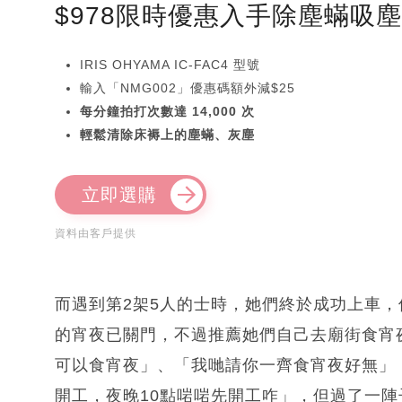
$978限時優惠入手除塵蟎吸
IRIS OHYAMA IC-FAC4 型號
輸入「NMG002」優惠碼額外減$25
每分鐘拍打次數達 14,000 次
輕鬆清除床褥上的塵蟎、灰塵
立即選購
資料由客戶提供
而遇到第2架5人的士時，她們終於成功上車
的宵夜已關門，不過推薦她們自己去廟街食宵
可以食宵夜」、「我哋請你一齊食宵夜好無」
開工，夜晚10點啱啱先開工咋」，但過了一