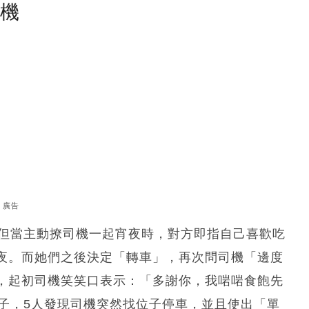
塵機
廣告
，但當主動撩司機一起宵夜時，對方即指自己喜歡吃
夜。而她們之後決定「轉車」，再次問司機「邊度
，起初司機笑笑口表示：「多謝你，我啱啱食飽先
陣子，5人發現司機突然找位子停車，並且使出「單