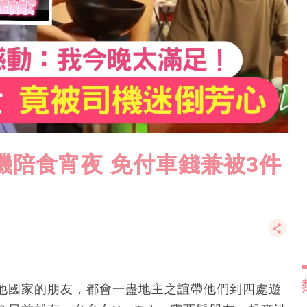
機陪食宵夜 免付車錢兼被3件
他國家的朋友，都會一盡地主之誼帶他們到四處遊