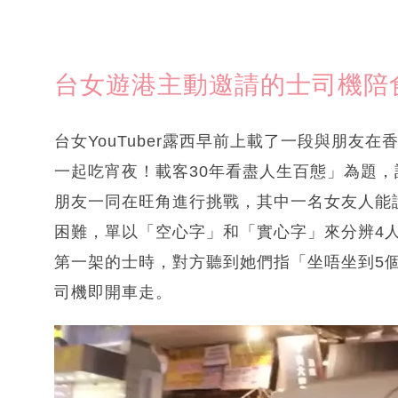
台女遊港主動邀請的士司機陪
台女YouTuber露西早前上載了一段與朋友
一起吃宵夜！載客30年看盡人生百態」為題
朋友一同在旺角進行挑戰，其中一名女友人能
困難，單以「空心字」和「實心字」來分辨4
第一架的士時，對方聽到她們指「坐唔坐到5
司機即開車走。