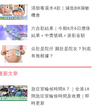
清胎毒湯水4款｜減低BB濕敏
機會
六合彩結果｜今期8月6日攪珠
結果＋中獎號碼＋派彩金額
尖肚是陀仔 圓肚是陀女？到底
有無根據？
最新文章
急症室輪候時間8.7 ｜全港18
間急症室輪侯時間及收費｜即
時更新