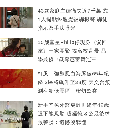
43歲家庭主婦痛失近7千萬 靠
1人提點終醒覺被騙報警 騙徒
指示及手法曝光
15歲童星Philip仔現身《愛回
家》一家團聚 揭名校背景 品
學兼優 7歲奪芭蕾舞冠軍
打風｜強颱風白海豚破65年紀
錄 2區將飆升至38度 天文台預
測有新低壓區：密切監察
新手爸爸牙醫突離世終年42歲
遺下龍鳳胎 遺孀憶老公最後求
救警號：遺憾沒聽懂