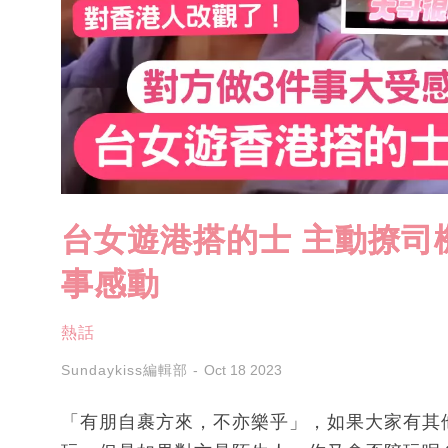
台女遊港搭的士 主動撩司
事感動
熱話
Sundaykiss編輯部
Oct 18 2023
「有朋自裹方來，不亦樂乎」，如果大家有其