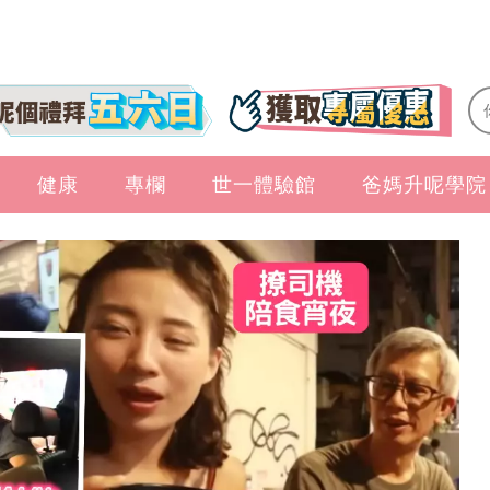
健康
專欄
世一體驗館
爸媽升呢學院