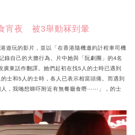
食宵夜 被3舉動冧到暈
在香港遊玩的影片，並以「在香港隨機邀約計程車司機
，記錄自己的大膽行為。片中她與「阮劇團」的4名
說廣東話作翻譯。她們起初在找5人的士時已遇到
人的士和5人的士時，各人已表示相當頭痛。而遇到
個人，我哋想睇吓附近有無餐廳食嘢⋯⋯」，的士