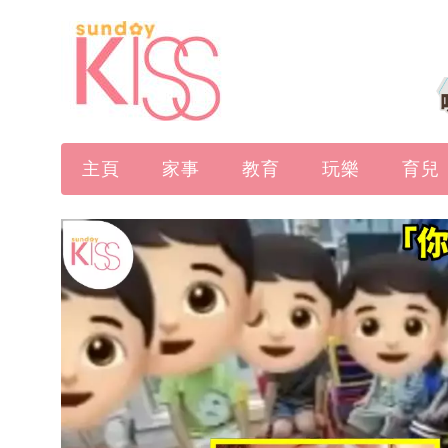
主頁
家事
教育
玩樂
育兒