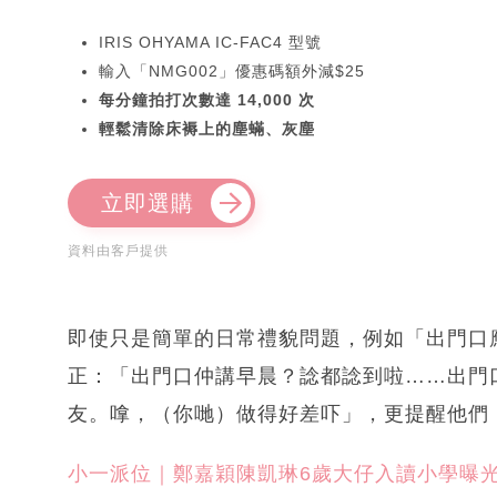
IRIS OHYAMA IC-FAC4 型號
輸入「NMG002」優惠碼額外減$25
每分鐘拍打次數達 14,000 次
輕鬆清除床褥上的塵蟎、灰塵
立即選購
資料由客戶提供
即使只是簡單的日常禮貌問題，例如「出門口
正：「出門口仲講早晨？諗都諗到啦……出門
友。嗱，（你哋）做得好差吓」，更提醒他們
小一派位｜鄭嘉穎陳凱琳6歲大仔入讀小學曝光