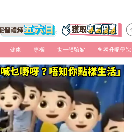
健康
專欄
世一體驗館
爸媽升呢學院