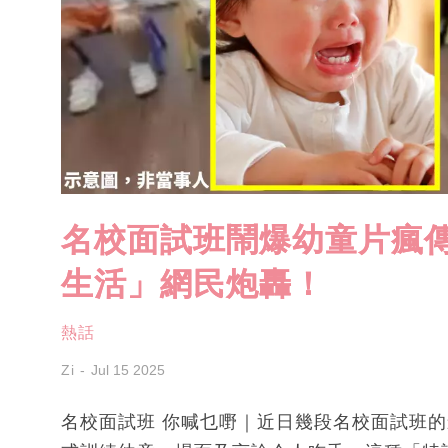
名校面試班鬧爆幼童片瘋
生活」網民炮轟！
熱話
Zi
Jul 15 2025
名校面試班 你喊乜嘢｜近日幾段名校面試班