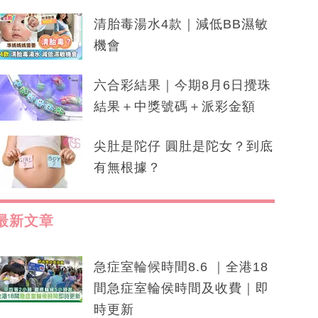
清胎毒湯水4款｜減低BB濕敏
機會
六合彩結果｜今期8月6日攪珠
結果＋中獎號碼＋派彩金額
尖肚是陀仔 圓肚是陀女？到底
有無根據？
最新文章
急症室輪候時間8.6 ｜全港18
間急症室輪侯時間及收費｜即
時更新