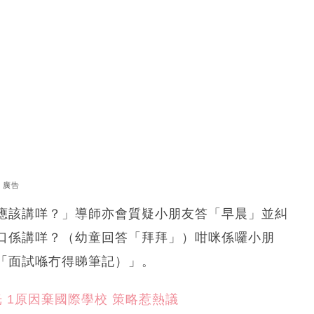
廣告
應該講咩？」導師亦會質疑小朋友答「早晨」並糾
口係講咩？（幼童回答「拜拜」）咁咪係囉小朋
「面試喺冇得睇筆記）」。
 1原因棄國際學校 策略惹熱議