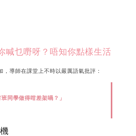
你喊乜嘢呀？唔知你點樣生活
加，導師在課堂上不時以嚴厲語氣批評：
有班同學做得咁差架喎？」
塵機