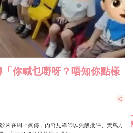
傳「你喊乜嘢呀？唔知你點樣
的影片在網上瘋傳，內容見導師以尖酸批評、責罵方