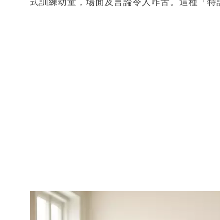
式訓練幼童，場面及言論令人咋舌。這種「特