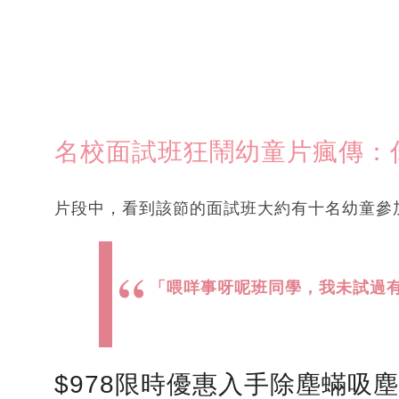
名校面試班狂鬧幼童片瘋傳：
片段中，看到該節的面試班大約有十名幼童參
「喂咩事呀呢班同學，我未試過
$978限時優惠入手除塵蟎吸