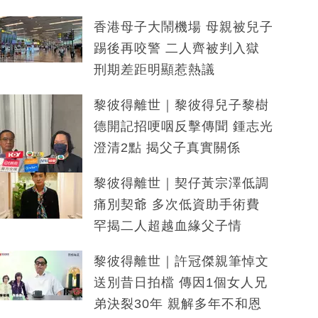
香港母子大鬧機場 母親被兒子
踢後再咬警 二人齊被判入獄
刑期差距明顯惹熱議
黎彼得離世｜黎彼得兒子黎樹
德開記招哽咽反擊傳聞 鍾志光
澄清2點 揭父子真實關係
黎彼得離世｜契仔黃宗澤低調
痛別契爺 多次低資助手術費
罕揭二人超越血緣父子情
黎彼得離世｜許冠傑親筆悼文
送別昔日拍檔 傳因1個女人兄
弟決裂30年 親解多年不和恩