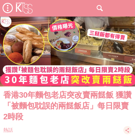
香港30年麵包老店突改賣兩餸飯 獲讚
「被麵包耽誤的兩餸飯店」每日限賣
2時段
熱話