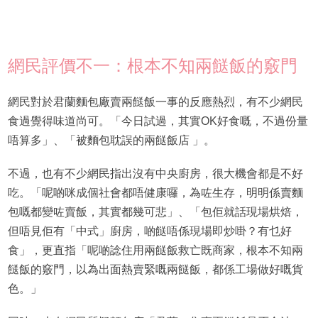
網民評價不一：根本不知兩餸飯的竅門
網民對於君蘭麵包廠賣兩餸飯一事的反應熱烈，有不少網民
食過覺得味道尚可。「今日試過，其實OK好食嘅，不過份量
唔算多」、「被麵包耽誤的兩餸飯店 」。
不過，也有不少網民指出沒有中央廚房，很大機會都是不好
吃。「呢啲咪成個社會都唔健康囉，為咗生存，明明係賣麵
包嘅都變咗賣飯，其實都幾可悲」、「包佢就話現場烘焙，
但唔見佢有「中式」廚房，啲餸唔係現場即炒啩？有乜好
食」，更直指「呢啲諗住用兩餸飯救亡既商家，根本不知兩
餸飯的竅門，以為出面熱賣緊嘅兩餸飯，都係工場做好嘅貨
色。」