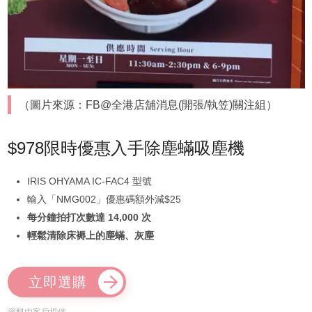
（圖片來源：FB@全港店舖消息(開張/執笠)關注組）
$978限時優惠入手除塵蟎吸塵機
IRIS OHYAMA IC-FAC4 型號
輸入「NMG002」優惠碼額外減$25
每分鐘拍打次數達 14,000 次
輕鬆清除床褥上的塵蟎、灰塵
立即選購