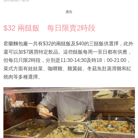
資料由客戶提供
廣告
$32 兩餸飯 每日限賣2時段
君蘭麵包廠一共有$32的兩餸飯及$40的三餸飯供選擇，此外
還可以加$7購買特定飲品。這些餸飯每周一至日都有供應，
但每日只限2時段，分別是11:30-14:30及時18：00-21:00，
菜式方面有娃娃菜、咖喱雞、雞翼鎚、冬菇魚肚蒸滑雞和紅
燒肉等多種選擇。