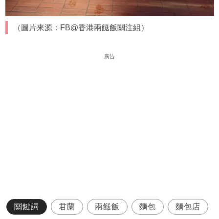
（圖片來源：FB@香港兩餸飯關注組）
廣告
關鍵詞
君蘭
兩餸飯
麵包
麵包店