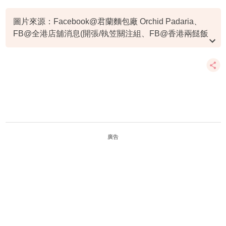
圖片來源：Facebook@君蘭麵包廠 Orchid Padaria、
FB@全港店舖消息(開張/執笠關注組、FB@香港兩餸飯
關注組
廣告