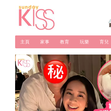
主頁
家事
教育
玩樂
育兒