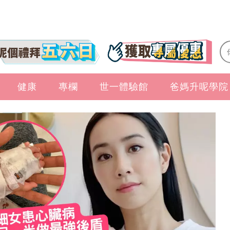
健康
專欄
世一體驗館
爸媽升呢學院