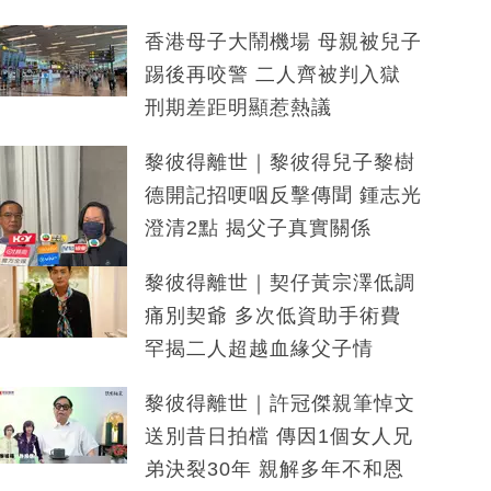
香港母子大鬧機場 母親被兒子
踢後再咬警 二人齊被判入獄
刑期差距明顯惹熱議
黎彼得離世｜黎彼得兒子黎樹
德開記招哽咽反擊傳聞 鍾志光
澄清2點 揭父子真實關係
黎彼得離世｜契仔黃宗澤低調
痛別契爺 多次低資助手術費
罕揭二人超越血緣父子情
黎彼得離世｜許冠傑親筆悼文
送別昔日拍檔 傳因1個女人兄
弟決裂30年 親解多年不和恩