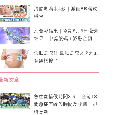
清胎毒湯水4款｜減低BB濕敏
機會
六合彩結果｜今期8月6日攪珠
結果＋中獎號碼＋派彩金額
尖肚是陀仔 圓肚是陀女？到底
有無根據？
最新文章
急症室輪候時間8.6 ｜全港18
間急症室輪侯時間及收費｜即
時更新