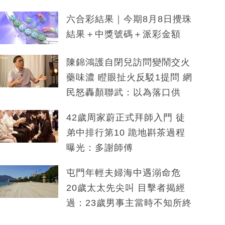
六合彩結果｜今期8月8日攪珠
結果＋中獎號碼＋派彩金額
陳錦鴻護自閉兒訪問變鬧交火
藥味濃 瞪眼扯火反駁1提問 網
民怒轟顏聯武：以為落口供
42歲周家蔚正式拜師入門 徒
弟中排行第10 跪地斟茶過程
曝光：多謝師傅
屯門年輕夫婦海中遇溺命危
20歲太太先尖叫 目擊者揭經
過：23歲男事主當時不知所終