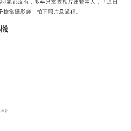
點印象都沒有，多年只靠舊相片連繫兩人，「這日
子擔當攝影師，拍下照片及過程。
塵機
廣告