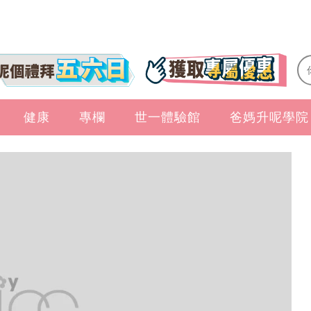
健康
專欄
世一體驗館
爸媽升呢學院