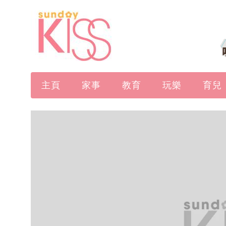
主頁
家事
教育
玩樂
育兒