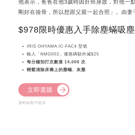
他表示，爸爸在他3歲時因肝癌身故，對他一
剛好在撿骨，所以想跟父親一起合照」。由妻
$978限時優惠入手除塵蟎吸
IRIS OHYAMA IC-FAC4 型號
輸入「NMG002」優惠碼額外減$25
每分鐘拍打次數達 14,000 次
輕鬆清除床褥上的塵蟎、灰塵
立即選購
資料由客戶提供