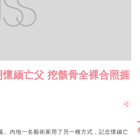
明懷緬亡父 挖骸骨全裸合照捱
遠。內地一名藝術家用了另一種方式，記念懷緬亡