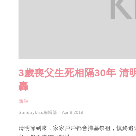
3歲喪父生死相隔30年 清
轟
熱話
Sundaykiss編輯部
Apr 8 2019
清明節到來，家家戶戶都會掃墓祭祖，慎終追