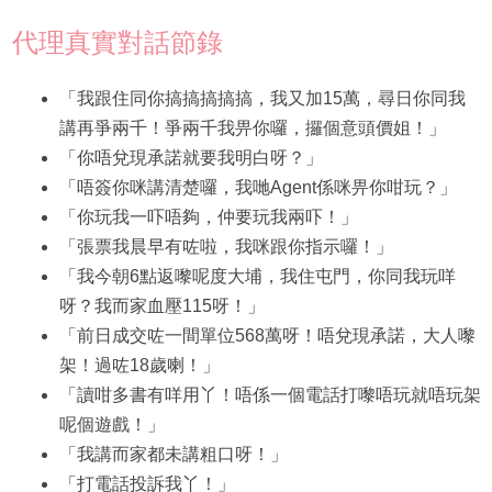
代理真實對話節錄
「我跟住同你搞搞搞搞搞，我又加15萬，尋日你同我
講再爭兩千！爭兩千我畀你囉，攞個意頭價姐！」
「你唔兌現承諾就要我明白呀？」
「唔簽你咪講清楚囉，我哋Agent係咪畀你咁玩？」
「你玩我一吓唔夠，仲要玩我兩吓！」
「張票我晨早有咗啦，我咪跟你指示囉！」
「我今朝6點返嚟呢度大埔，我住屯門，你同我玩咩
呀？我而家血壓115呀！」
「前日成交咗一間單位568萬呀！唔兌現承諾，大人嚟
架！過咗18歲喇！」
「讀咁多書有咩用丫！唔係一個電話打嚟唔玩就唔玩架
呢個遊戲！」
「我講而家都未講粗口呀！」
「打電話投訴我丫！」