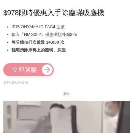
$978限時優惠入手除塵蟎吸塵機
IRIS OHYAMA IC-FAC4 型號
輸入「NMG002」優惠碼額外減$25
每分鐘拍打次數達 14,000 次
輕鬆清除床褥上的塵蟎、灰塵
立即選購
資料由客戶提供
廣告