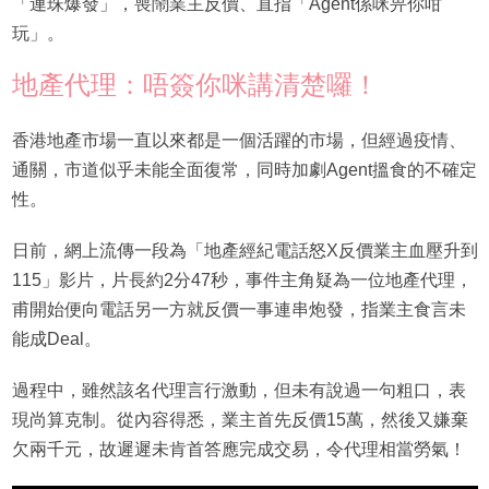
「連珠爆發」，喪鬧業主反價、直指「Agent係咪畀你咁
玩」。
地產代理：唔簽你咪講清楚囉！
香港地產市場一直以來都是一個活躍的市場，但經過疫情、
通關，市道似乎未能全面復常，同時加劇Agent搵食的不確定
性。
日前，網上流傳一段為「地產經紀電話怒X反價業主血壓升到
115」影片，片長約2分47秒，事件主角疑為一位地產代理，
甫開始便向電話另一方就反價一事連串炮發，指業主食言未
能成Deal。
過程中，雖然該名代理言行激動，但未有說過一句粗口，表
現尚算克制。從內容得悉，業主首先反價15萬，然後又嫌棄
欠兩千元，故遲遲未肯首答應完成交易，令代理相當勞氣！