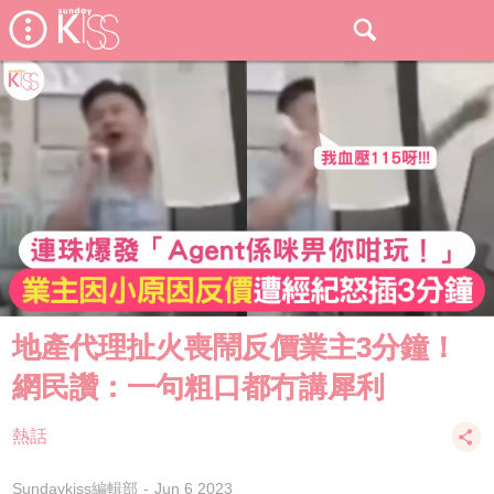
地產代理扯火喪鬧反價業主3分鐘！
網民讚：一句粗口都冇講犀利
熱話
Sundaykiss編輯部
Jun 6 2023