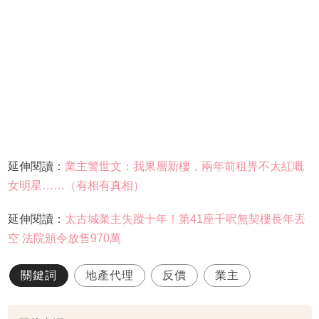
延伸閱讀：
業主警世文：我果層新樓，兩年前租畀不太紅嘅
女明星……（有相有真相）
延伸閱讀：
太古城業主失蹤十年！第41座千呎無契樓長年丟
空 法院頒令放售970萬
關鍵詞
地產代理
反價
業主