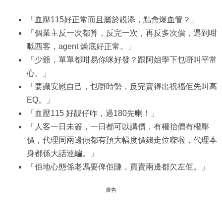
「血壓115好正常而且屬於靚添，點會爆血管？」
「個業主反一次都算，反完一次，再反多次價，遇到咁
嘅西客，agent 燥底好正常。」
「少爺，單單都咁易你咪好發？跟阿姐學下乜嘢叫平常
心。」
「要識安慰自己，乜嘢時勢，反完賣得出祝福佢先叫高
EQ。」
「血壓115 好靚仔咋，過180先喇！」
「人客一日未簽，一日都可以講價，有權抬價有權壓
價，代理同兩邊傾都有預大幅度價錢走位㗎啦，代理本
身都係大話連編。」
「佢地心態係老馮要俾佢賺，買賣兩邊都欠左佢。」
廣告