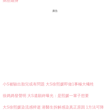
病歷纏身
廣告
小S被驗出胎兒或有問題 大S徐熙媛即做1事極大犧牲
徐媽媽發聲明 大S遺願終曝光：是熙媛一輩子想要
大S徐熙媛染流感猝逝 港醫生拆解感染真正原因 1方法可降