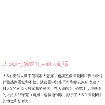
大S頭七儀式有大姐大到場
大S的突然去世不僅讓家人悲痛，也讓整個演藝圈和廣大粉絲
群體感到震驚和不捨。演藝圈中許多同行和朋友紛紛表達了
對大S的哀悼和對家屬的慰問。在大S的頭七儀式上，演藝圈
的大姐大邱瓈寬（寬姐）也特地到場，顯示了大S在演藝圈中
的地位和影響力。