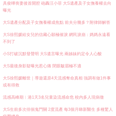
具俊曄喪妻後首開腔 砲轟汪小菲 大S遺產及子女撫養權去向
曝光
大S遺產分配及子女撫養權成焦點 前夫分幾多？附律師解答
大S徐熙媛給女兒的信藏心願極催淚 網民淚崩：媽媽永遠看
不到了
小S打破沉默發聲明 大S遺言曝光 兩姊妹約定令人心酸
大S最後身影疑曝光惹心痛 閉眼皺眉極不適
大S徐熙媛離世｜導遊還原4天流感奪命真相 強調有做1件事
或有得救
流感高峰期︱港1天3名兒童染流感命危 校內多人現病徵
大S生前多次徘徊鬼門關 2度流產 每3個月睇新醫生 多種驚人