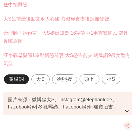
低中招風險
大S生前最後貼文令人心酸 具俊曄喪妻後沉痛發聲
命理師「神預言」大S婚姻短暫 16字算中1事震驚網民 嫁具
俊曄原因
汪小菲母親節1舉動觸怒前妻 大S怒告前夫 網民讚9歲女勁有
氣質
關鍵詞
大S
徐熙媛
頭七
小S
圖片來源：微博@大S、Instagram@elephantdee、
Facebook@小S 徐熙娣、Facebook@邱瓈寬臉書、
IG@hsushiyuan