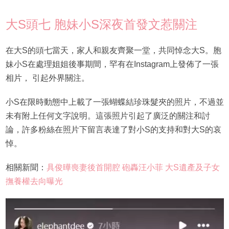
大S頭七 胞妹小S深夜首發文惹關注
在大S的頭七當天，家人和親友齊聚一堂，共同悼念大S。胞
妹小S在處理姐姐後事期間，罕有在Instagram上發佈了一張
相片， 引起外界關注。
小S在限時動態中上載了一張蝴蝶結珍珠髮夾的照片，不過並
未有附上任何文字說明。這張照片引起了廣泛的關注和討
論，許多粉絲在照片下留言表達了對小S的支持和對大S的哀
悼。
相關新聞：
具俊曄喪妻後首開腔 砲轟汪小菲 大S遺產及子女
撫養權去向曝光