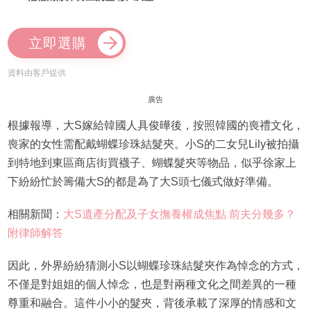
立即選購
資料由客戶提供
廣告
根據報導，大S嫁給韓國人具俊曄後，按照韓國的喪禮文化，
喪家的女性需配戴蝴蝶珍珠結髮夾。小S的二女兒Lily被拍攝
到特地到東區商店街買襪子、蝴蝶髮夾等物品，似乎徐家上
下紛紛忙於籌備大S的都是為了大S頭七儀式做好準備。
相關新聞：
大S遺產分配及子女撫養權成焦點 前夫分幾多？
附律師解答
因此，外界紛紛猜測小S以蝴蝶珍珠結髮夾作為悼念的方式，
不僅是對姐姐的個人悼念，也是對兩種文化之間差異的一種
尊重和融合。這件小小的髮夾，背後承載了深厚的情感和文