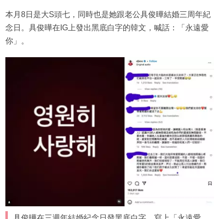
本月8日是大S頭七，同時也是她跟老公具俊曄結婚三周年紀
念日。具俊曄在IG上發出黑底白字的韓文，喊話：「永遠愛
你」。
具俊曄在三週年結婚紀念日發黑底白字，寫上「永遠愛