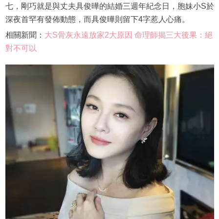
七，剛巧就是與丈夫具俊曄的結婚三週年紀念日，胞妹小S於
深夜首罕有發佈動態，而具俊曄則留下4字惹人心痛。
相關新聞：
大S骨灰永遠放家2大原因 命理師揭三大後果：絕
對不可以