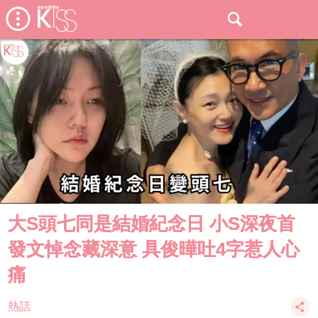
大S頭七同是結婚紀念日 小S深夜首
發文悼念藏深意 具俊曄吐4字惹人心
痛
熱話