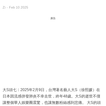
Zi
Feb 10 2025
廣告
大S頭七︱2025年2月9日，台灣著名藝人大S（徐熙媛）在
日本因流感併發肺炎不幸去世，終年48歲。大S的逝世不僅
讓整個華人娛樂圈震驚，也讓無數粉絲感到悲痛。 大S的頭