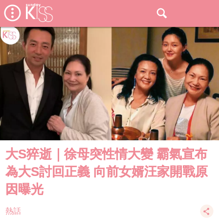
大S猝逝｜徐母突性情大變 霸氣宣布
為大S討回正義 向前女婿汪家開戰原
因曝光
熱話