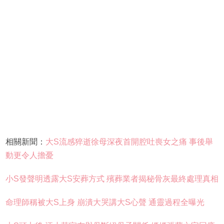
相關新聞：
大S流感猝逝徐母深夜首開腔吐喪女之痛 事後舉
動更令人擔憂
小S發聲明透露大S安葬方式 殯葬業者揭秘骨灰最終處理真相
命理師稱被大S上身 崩潰大哭講大S心聲 通靈過程全曝光