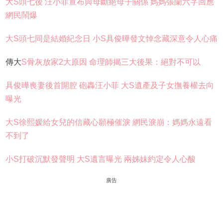
大S頭七後 汪小菲宣布與母斷絕母子關係 媽媽張蘭六字回應
網民鬧爆
大S頭七同是結婚紀念日 小S具俊曄發文悼念藏深意令人心痛
傳大
S骨灰放家2大原因 命理師揭三大後果：絕對不可以
具俊曄喪妻後首開腔 砲轟汪小菲 大S遺產及子女撫養權去向
曝光
大S徐熙媛給女兒的信藏心願極催淚 網民淚崩：媽媽永遠看
不到了
小S打破沉默發聲明 大S遺言曝光 兩姊妹約定令人心酸
廣告