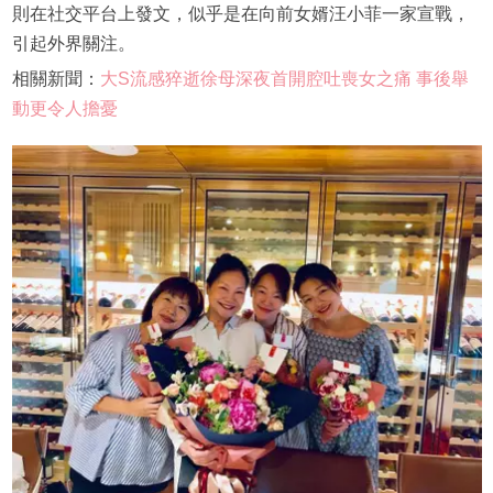
則在社交平台上發文，似乎是在向前女婿汪小菲一家宣戰，
引起外界關注。
相關新聞：
大S流感猝逝徐母深夜首開腔吐喪女之痛 事後舉
動更令人擔憂