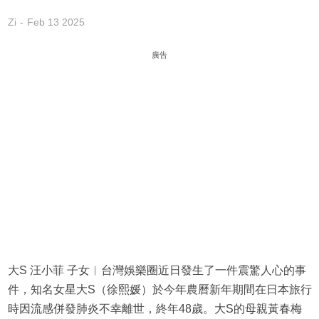
Zi
Feb 13 2025
廣告
大S 汪小菲 子女︱台灣娛樂圈近日發生了一件震驚人心的事
件，知名女星大S（徐熙媛）於今年農曆新年期間在日本旅行
時因流感併發肺炎不幸離世，終年48歲。大S的母親黃春梅