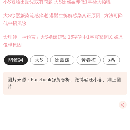
小S被驗出胎兒或有問題 大S徐熙媛即做1事極大犧牲
大S徐熙媛染流感猝逝 港醫生拆解感染真正原因 1方法可降
低中招風險
命理師「神預言」大S婚姻短暫 16字算中1事震驚網民 嫁具
俊曄原因
關鍵詞
大S
徐熙媛
黃春梅
s媽
圖片來源：Facebook@黃春梅、微博@汪小菲、網上圖
片