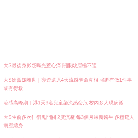
大S最後身影疑曝光惹心痛 閉眼皺眉極不適
大S徐熙媛離世｜導遊還原4天流感奪命真相 強調有做1件事
或有得救
流感高峰期︱港1天3名兒童染流感命危 校內多人現病徵
大S生前多次徘徊鬼門關 2度流產 每3個月睇新醫生 多種驚人
病歷纏身