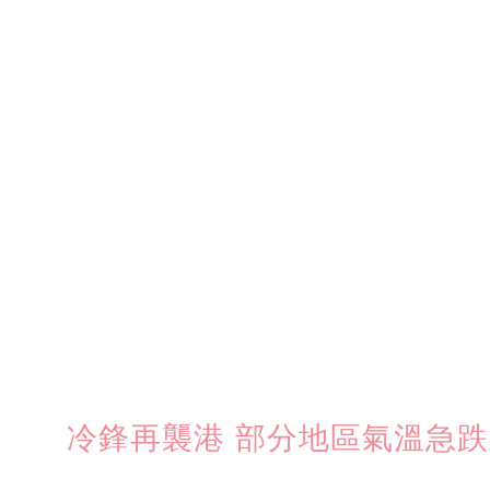
冷鋒再襲港 部分地區氣溫急