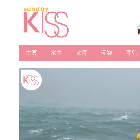
主頁
家事
教育
玩樂
育兒