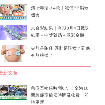
清胎毒湯水4款｜減低BB濕敏
機會
六合彩結果｜今期8月4日攪珠
結果＋中獎號碼＋派彩金額
尖肚是陀仔 圓肚是陀女？到底
有無根據？
最新文章
急症室輪候時間8.5 ｜全港18
間急症室輪侯時間及收費｜即
時更新