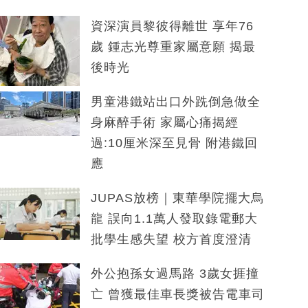
資深演員黎彼得離世 享年76
歲 鍾志光尊重家屬意願 揭最
後時光
男童港鐵站出口外跣倒急做全
身麻醉手術 家屬心痛揭經
過:10厘米深至見骨 附港鐵回
應
JUPAS放榜｜東華學院擺大烏
龍 誤向1.1萬人發取錄電郵大
批學生感失望 校方首度澄清
外公抱孫女過馬路 3歲女捱撞
亡 曾獲最佳車長獎被告電車司