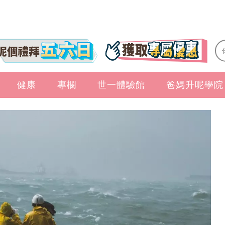
健康
專欄
世一體驗館
爸媽升呢學院