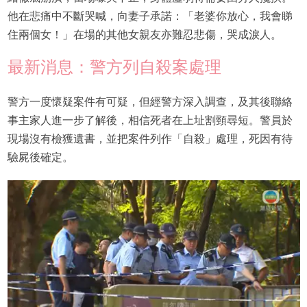
他在悲痛中不斷哭喊，向妻子承諾：「老婆你放心，我會睇
住兩個女！」在場的其他女親友亦難忍悲傷，哭成淚人。
最新消息：警方列自殺案處理
警方一度懷疑案件有可疑，但經警方深入調查，及其後聯絡
事主家人進一步了解後，相信死者在上址割頸尋短。警員於
現場沒有檢獲遺書，並把案件列作「自殺」處理，死因有待
驗屍後確定。