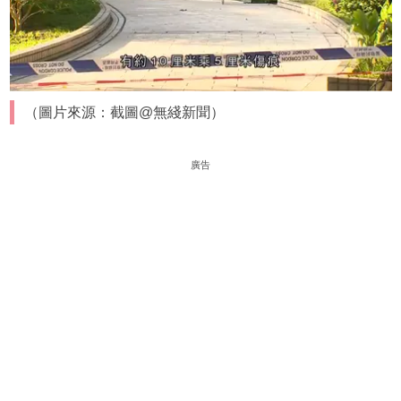
（圖片來源：截圖@無綫新聞）
廣告