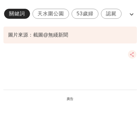
關鍵詞
天水圍公園
53歲婦
認屍
丈夫
圖片來源：截圖@無綫新聞
廣告