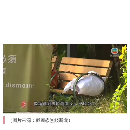
（圖片來源：截圖@無綫新聞）