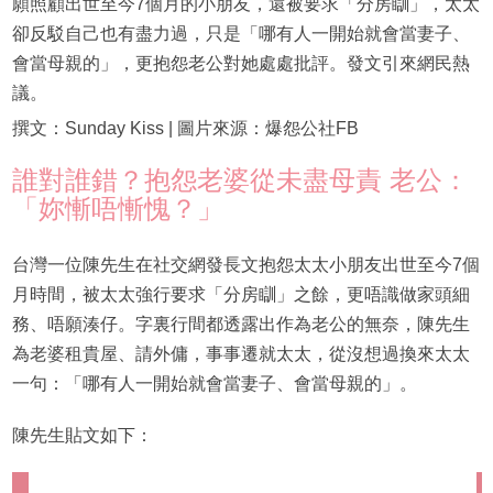
願照顧出世至今7個月的小朋友，還被要求「分房瞓」，太太
卻反駁自己也有盡力過，只是「哪有人一開始就會當妻子、
會當母親的」，更抱怨老公對她處處批評。發文引來網民熱
議。
撰文：Sunday Kiss | 圖片來源：爆怨公社FB
誰對誰錯？抱怨老婆從未盡母責 老公：
「妳慚唔慚愧？」
台灣一位陳先生在社交網發長文抱怨太太小朋友出世至今7個
月時間，被太太強行要求「分房瞓」之餘，更唔識做家頭細
務、唔願湊仔。字裏行間都透露出作為老公的無奈，陳先生
為老婆租貴屋、請外傭，事事遷就太太，從沒想過換來太太
一句：「哪有人一開始就會當妻子、會當母親的」。
陳先生貼文如下：