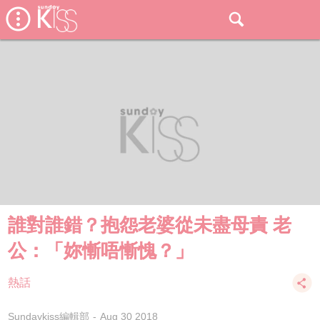
誰對誰錯？抱怨老婆從未盡母責 老
公：「妳慚唔慚愧？」
熱話
Sundaykiss編輯部
Aug 30 2018