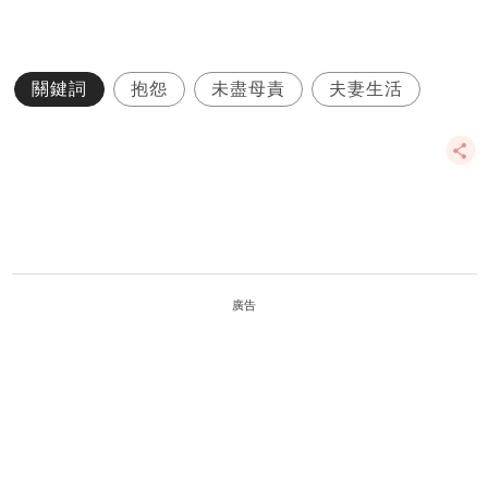
關鍵詞
抱怨
未盡母責
夫妻生活
廣告