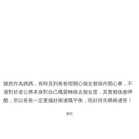
雖然作為媽媽，有時見到爸爸咁關心個女都係件開心事，不
過對於老公將本身對自己嘅愛轉移去個女度，其實都係會呷
醋，所以爸爸一定要攞好兩邊嘅平衡，唔好得失晒兩邊呀！
廣告