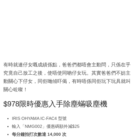
有時就連仔女嘅成績係點，爸爸們都唔會主動問，只係在乎
究竟自己放工之後，使唔使同啲仔女玩。其實爸爸們不妨主
動關心下仔女，同佢哋傾吓偈，有時唔係同佢玩下玩具就叫
關心咗㗎！
$978限時優惠入手除塵蟎吸塵機
IRIS OHYAMA IC-FAC4 型號
輸入「NMG002」優惠碼額外減$25
每分鐘拍打次數達 14,000 次