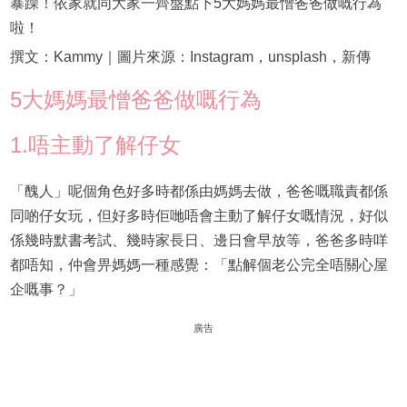
暴躁！依家就同大家一齊盤點下5大媽媽最憎爸爸做嘅行為
啦！
撰文：Kammy｜圖片來源：Instagram，unsplash，新傳
5大媽媽最憎爸爸做嘅行為
1.唔主動了解仔女
「醜人」呢個角色好多時都係由媽媽去做，爸爸嘅職責都係
同啲仔女玩，但好多時佢哋唔會主動了解仔女嘅情況，好似
係幾時默書考試、幾時家長日、邊日會早放等，爸爸多時咩
都唔知，仲會畀媽媽一種感覺：「點解個老公完全唔關心屋
企嘅事？」
廣告