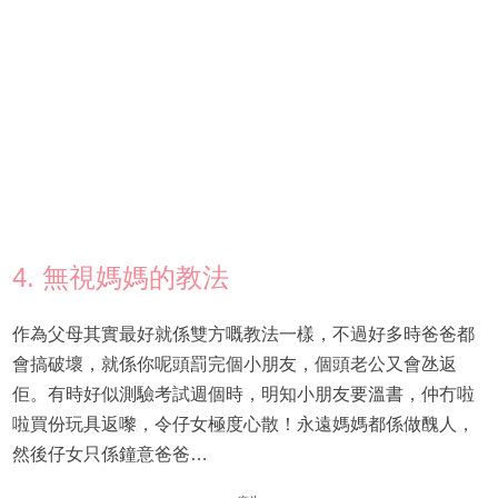
4. 無視媽媽的教法
作為父母其實最好就係雙方嘅教法一樣，不過好多時爸爸都
會搞破壞，就係你呢頭罰完個小朋友，個頭老公又會氹返
佢。有時好似測驗考試週個時，明知小朋友要溫書，仲冇啦
啦買份玩具返嚟，令仔女極度心散！永遠媽媽都係做醜人，
然後仔女只係鐘意爸爸…