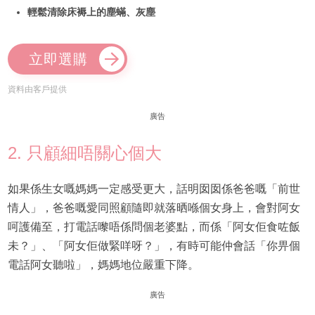
輕鬆清除床褥上的塵蟎、灰塵
立即選購
資料由客戶提供
廣告
2. 只顧細唔關心個大
如果係生女嘅媽媽一定感受更大，話明囡囡係爸爸嘅「前世
情人」，爸爸嘅愛同照顧隨即就落晒喺個女身上，會對阿女
呵護備至，打電話嚟唔係問個老婆點，而係「阿女佢食咗飯
未？」、「阿女佢做緊咩呀？」，有時可能仲會話「你畀個
電話阿女聽啦」，媽媽地位嚴重下降。
廣告