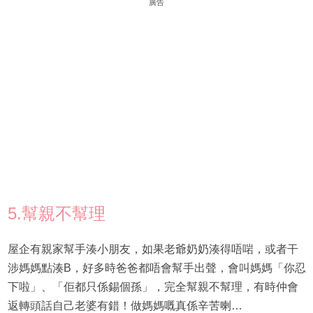
廣告
5.幫親不幫理
屋企有親家幫手湊小朋友，如果老爺奶奶湊得唔啱，或者干
涉媽媽點湊B，好多時爸爸都唔會幫手出聲，會叫媽媽「你忍
下啦」、「佢都只係錫個孫」，完全幫親不幫理，有時仲會
返轉頭話自己老婆有錯！做媽媽嘅真係辛苦喇…