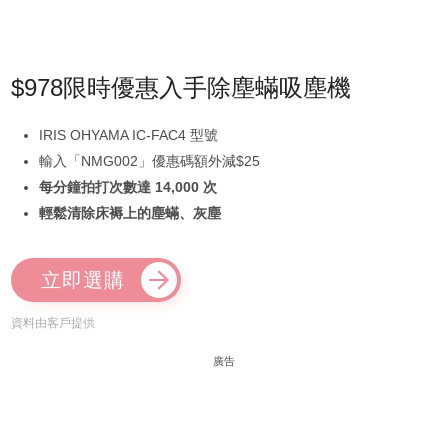
$978限時優惠入手除塵蟎吸塵機
IRIS OHYAMA IC-FAC4 型號
輸入「NMG002」優惠碼額外減$25
每分鐘拍打次數達 14,000 次
輕鬆清除床褥上的塵蟎、灰塵
立即選購
資料由客戶提供
廣告