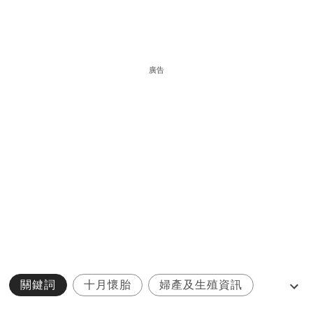
廣告
關鍵詞
十月懷胎
婦產及生殖資訊
生仔
生兩個