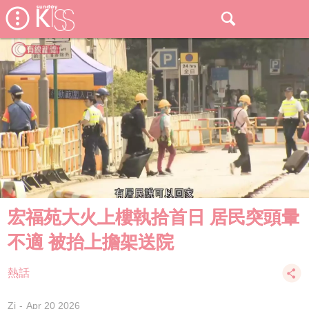
宏福苑大火上樓執拾首日 居民突頭暈
不適 被抬上擔架送院
熱話
Zi
Apr 20 2026