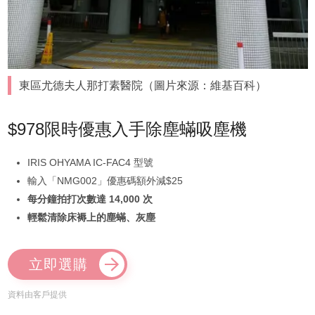
東區尤德夫人那打素醫院（圖片來源：維基百科）
$978限時優惠入手除塵蟎吸塵機
IRIS OHYAMA IC-FAC4 型號
輸入「NMG002」優惠碼額外減$25
每分鐘拍打次數達 14,000 次
輕鬆清除床褥上的塵蟎、灰塵
立即選購
資料由客戶提供