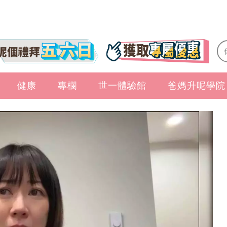
健康
專欄
世一體驗館
爸媽升呢學院