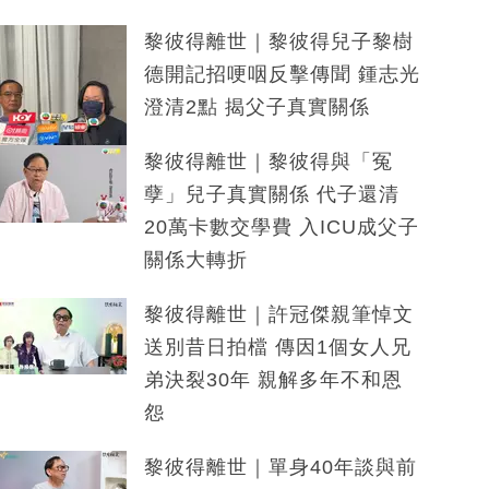
黎彼得離世｜黎彼得兒子黎樹
德開記招哽咽反擊傳聞 鍾志光
澄清2點 揭父子真實關係
黎彼得離世｜黎彼得與「冤
孽」兒子真實關係 代子還清
20萬卡數交學費 入ICU成父子
關係大轉折
黎彼得離世｜許冠傑親筆悼文
送別昔日拍檔 傳因1個女人兄
弟決裂30年 親解多年不和恩
怨
黎彼得離世｜單身40年談與前