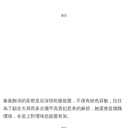
廣告
秦嵐飾演的富察皇后深得乾隆寵愛，不僅有絕色容貌，往往
為了顧全大局而多次擺平高貴妃惹來的麻煩，她還會提攜魏
瓔珞，令皇上對瓔珞也寵愛有加。