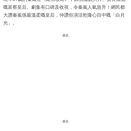
嘅富察皇后。劇集有口碑及收視，令秦嵐人氣急升！網民都
大讚秦嵐係最溫柔嘅皇后，仲讚佢演活乾隆心目中嘅「白月
光」。
廣告
廣告