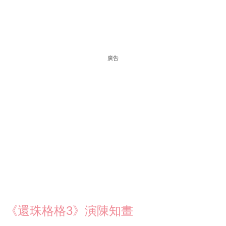
廣告
《還珠格格3》演陳知畫