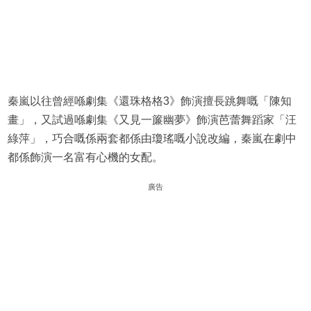
秦嵐以往曾經喺劇集《還珠格格3》飾演擅長跳舞嘅「陳知
畫」，又試過喺劇集《又見一簾幽夢》飾演芭蕾舞蹈家「汪
綠萍」，巧合嘅係兩套都係由瓊瑤嘅小說改編，秦嵐在劇中
都係飾演一名富有心機的女配。
廣告