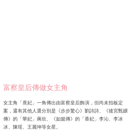
富察皇后傳做女主角
女主角「熹妃」一角傳出由富察皇后飾演，但尚未拍板定
案，還有其他人選分別是《步步驚心》劉詩詩、《後宮甄嬛
傳》的「華妃」蔣欣、《如懿傳》的「香妃」李沁、李冰
冰、陳瑶、王麗坤等女星。