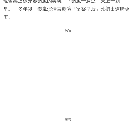
瑤曾經這樣形容秦嵐的美態：「秦嵐一滴淚，天上一顆
星。」多年後，秦嵐演清宮劇演「富察皇后」比初出道時更
美。
廣告
廣告