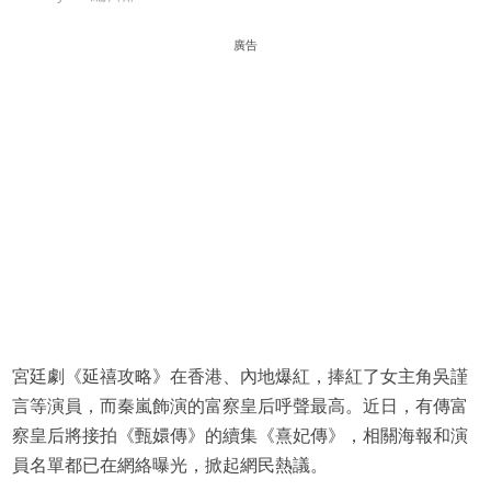
廣告
宮廷劇《延禧攻略》在香港、內地爆紅，捧紅了女主角吳謹
言等演員，而秦嵐飾演的富察皇后呼聲最高。近日，有傳富
察皇后將接拍《甄嬛傳》的續集《熹妃傳》，相關海報和演
員名單都已在網絡曝光，掀起網民熱議。