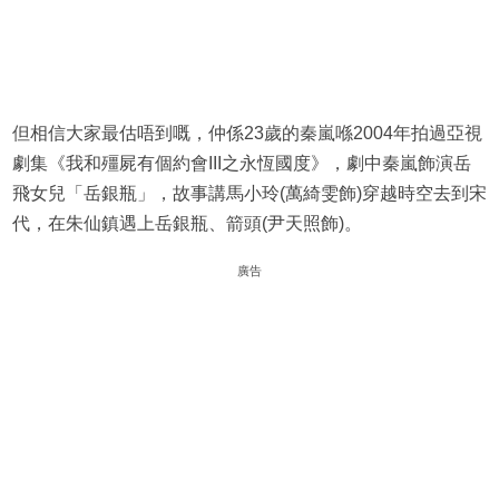
但相信大家最估唔到嘅，仲係23歲的秦嵐喺2004年拍過亞視
劇集《我和殭屍有個約會III之永恆國度》，劇中秦嵐飾演岳
飛女兒「岳銀瓶」，故事講馬小玲(萬綺雯飾)穿越時空去到宋
代，在朱仙鎮遇上岳銀瓶、箭頭(尹天照飾)。
廣告