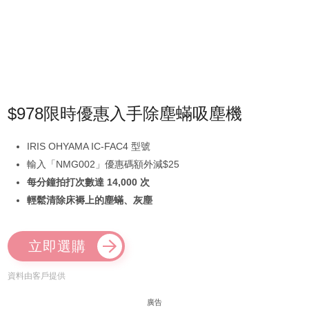
$978限時優惠入手除塵蟎吸塵機
IRIS OHYAMA IC-FAC4 型號
輸入「NMG002」優惠碼額外減$25
每分鐘拍打次數達 14,000 次
輕鬆清除床褥上的塵蟎、灰塵
立即選購
資料由客戶提供
廣告