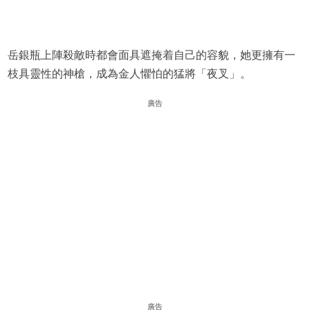
岳銀瓶上陣殺敵時都會面具遮掩着自己的容貌，她更擁有一
枝具靈性的神槍，成為金人懼怕的猛將「夜叉」。
廣告
廣告