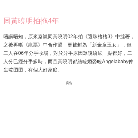
同黃曉明拍拖4年
唔講唔知，原來秦嵐同黃曉明02年拍《還珠格格3》中撻著，
之後再喺《龍票》中合作過，更被封為「新金童玉女」，但
二人在06年分手收場，對於分手原因眾說紛紜，點都好，二
人分已經分手多時，而且黃曉明都結咗婚娶咗Angelababy仲
生咗囝囝，有個大好家庭。
廣告