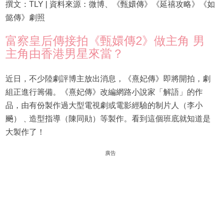
撰文：TLY | 資料來源：微博、《甄嬛傳》《延禧攻略》《如
懿傳》劇照
富察皇后傳接拍《甄嬛傳2》做主角 男
主角由香港男星來當？
近日，不少陸劇評博主放出消息，《熹妃傳》即將開拍，劇
組正進行籌備。《熹妃傳》改編網路小說家「解語」的作
品，由有份製作過大型電視劇或電影經驗的制片人（李小
飈）﹑造型指導（陳同勛）等製作。看到這個班底就知道是
大製作了！
廣告