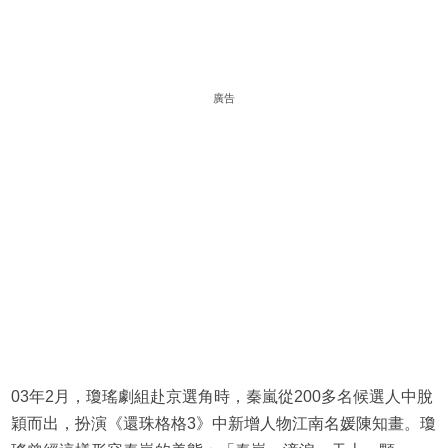
廣告
03年2月，瓊瑤劇組赴京選角時，秦嵐從200多名候選人中脫
穎而出，扮演《還珠格格3》中新增人物江南名媛陳知畫。瓊