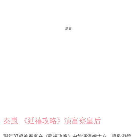
廣告
秦嵐 《延禧攻略》演富察皇后
現年37歲的秦嵐在《延禧攻略》中飾演溫婉大方、賢良淑德