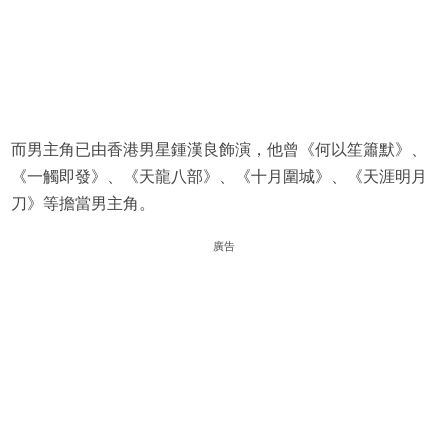
而男主角已由香港男星鍾漢良飾演，他曾《何以笙簫默》、
《一觸即發》、《天龍八部》、《十月圍城》、《天涯明月
刀》等擔當男主角。
廣告