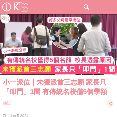
小一派位｜未獲派首三志願 家長只
「叩門」1間 有傳統名校僅5個學額
熱話
Zi
Jun 5 2024