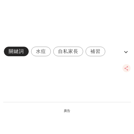
關鍵詞
水痘
自私家長
補習
補習社
廣告