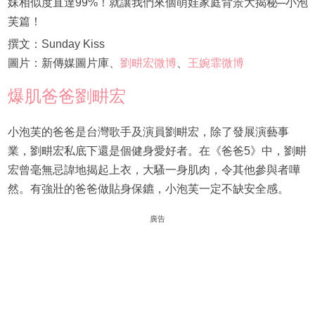
妹相似度直達99%！就讓我們來個萌娃家庭背景大揭秘─小泡
芙篇！
撰文：Sunday Kiss
圖片：新傳媒圖片庫、
劉畊宏微博
、
王婉霏微博
爆肌爸爸劉畊宏
小泡芙的爸爸是台灣歌手及演員劉畊宏，除了發展演藝事
業，劉畊宏私底下還是個健身愛好者。在《爸爸5》中，劉畊
宏曾毫無忌諱地揭起上衣，大騷一身肌肉，令其他參與者嘩
然。有強壯的爸爸做貼身保鑣，小泡芙一定不缺安全感。
廣告