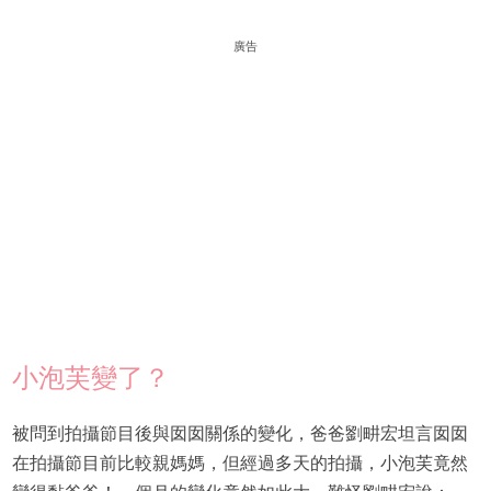
廣告
小泡芙變了？
被問到拍攝節目後與囡囡關係的變化，爸爸劉畊宏坦言囡囡
在拍攝節目前比較親媽媽，但經過多天的拍攝，小泡芙竟然