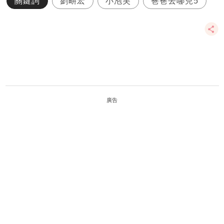
關鍵詞
劉畊宏
小泡芙
爸爸去哪兒5
廣告