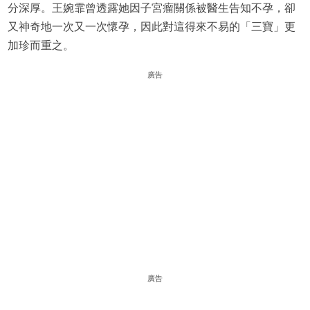
分深厚。王婉霏曾透露她因子宮瘤關係被醫生告知不孕，卻
又神奇地一次又一次懷孕，因此對這得來不易的「三寶」更
加珍而重之。
廣告
廣告