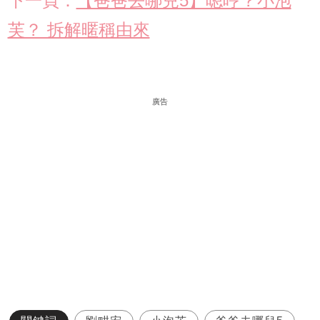
下一頁：
【爸爸去哪兒5】嗯哼？小泡
芙？ 拆解暱稱由來
廣告