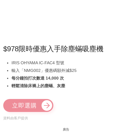
$978限時優惠入手除塵蟎吸塵機
IRIS OHYAMA IC-FAC4 型號
輸入「NMG002」優惠碼額外減$25
每分鐘拍打次數達 14,000 次
輕鬆清除床褥上的塵蟎、灰塵
立即選購
資料由客戶提供
廣告