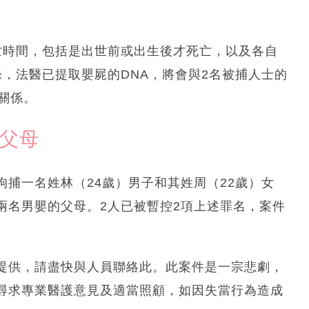
亡時間，包括是出世前或出生後才死亡，以及各自
，法醫已提取嬰屍的DNA，將會與2名被捕人士的
關係。
嬰父母
捕一名姓林（24歲）男子和其姓周（22歲）女
兩名男嬰的父母。2人已被暫控2項上述罪名，案件
提供，請盡快與人員聯絡此。此案件是一宗悲劇，
尋求專業醫護意見及適當照顧，如因失當行為造成