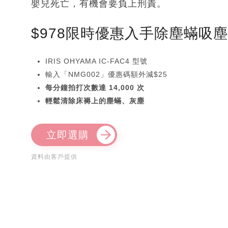
嬰兒死亡，有機會要負上刑責。
$978限時優惠入手除塵蟎吸
IRIS OHYAMA IC-FAC4 型號
輸入「NMG002」優惠碼額外減$25
每分鐘拍打次數達 14,000 次
輕鬆清除床褥上的塵蟎、灰塵
立即選購
資料由客戶提供