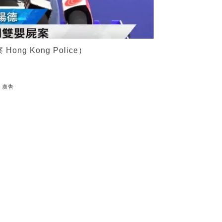
g Kong Police）
廣告