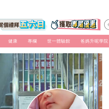
健康
專欄
世一體驗館
爸媽升呢學院