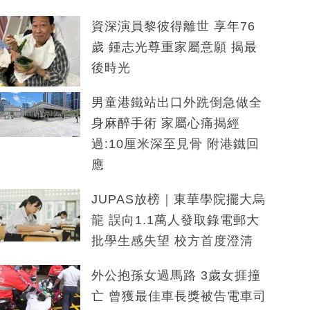
資深演員黎彼得離世 享年76
歲 鍾志光尊重家屬意願 揭最
後時光
男童港鐵站出口外跣倒急做全
身麻醉手術 家屬心痛揭經
過:10厘米深至見骨 附港鐵回
應
JUPAS放榜｜東華學院擺大烏
龍 誤向1.1萬人發取錄電郵大
批學生感失望 校方首度澄清
外公抱孫女過馬路 3歲女捱撞
亡 曾獲最佳車長獎被告電車司