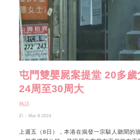
屯門雙嬰屍案提堂 20多歲
24周至30周大
熱話
Zi
Mar 8 2024
上週五（8日），本港在揭發一宗駭人聽聞的