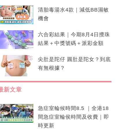
清胎毒湯水4款｜減低BB濕敏
機會
六合彩結果｜今期8月4日攪珠
結果＋中獎號碼＋派彩金額
尖肚是陀仔 圓肚是陀女？到底
有無根據？
最新文章
急症室輪候時間8.5 ｜全港18
間急症室輪侯時間及收費｜即
時更新