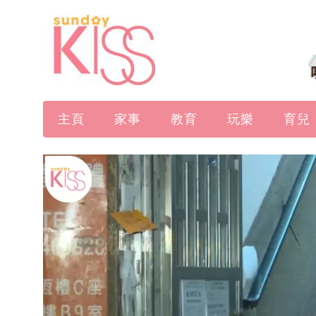
主頁
家事
教育
玩樂
育兒