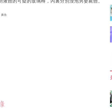
明液體的可疑的玻璃樽，內裏分別浸泡男嬰屍體。
廣告
錄