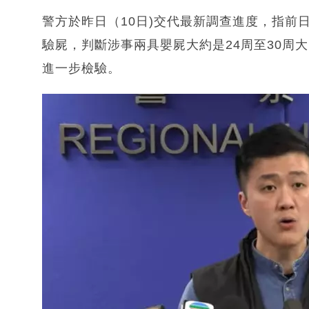
警方於昨日（10日)交代最新調查進度，指前
驗屍，判斷涉事兩具嬰屍大約是24周至30周
進一步檢驗。