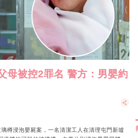
父母被控2罪名 警方：男嬰約
玻璃樽浸泡嬰屍案，一名清潔工人在清理屯門新墟