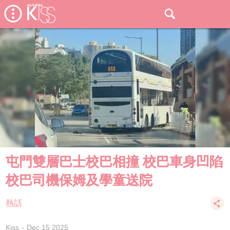
屯門雙層巴士校巴相撞 校巴車身凹陷
校巴司機保姆及學童送院
熱話
Kiss
Dec 15 2025