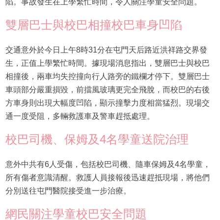
陷。事故發生在上學繁忙時間，令人關注學童安全問題。
雙層巴士與校巴相撞校巴車身凹陷
交通意外於今日上午8時31分在屯門天后路近洪祥路交界發
生，正值上學繁忙時間。據現場消息指出，雙層巴士與校巴
相撞後，兩車均失控撞向行人路旁的鐵欄才停下。雙層巴士
車頭部分嚴重損毀，前擋風玻璃更完全飛脫，而校巴的右後
方車身則出現大幅度凹陷，顯示撞擊力度相當猛烈。現場交
通一度受阻，多輛救護車及警車趕抵處理。
校巴司機、保姆及4名學童送院治理
意外中共有6人受傷，包括校巴司機、隨車保姆及4名學童，
所有傷者意識清醒。救護人員接報後迅速趕抵現場，將他們
分別送往屯門醫院接受進一步治療。
網民關注學童校巴安全問題