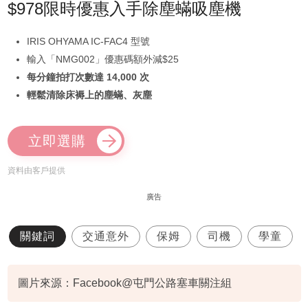
$978限時優惠入手除塵蟎吸塵機
IRIS OHYAMA IC-FAC4 型號
輸入「NMG002」優惠碼額外減$25
每分鐘拍打次數達 14,000 次
輕鬆清除床褥上的塵蟎、灰塵
立即選購
資料由客戶提供
廣告
關鍵詞
交通意外
保姆
司機
學童
圖片來源：Facebook@屯門公路塞車關注組