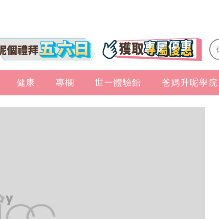
健康
專欄
世一體驗館
爸媽升呢學院