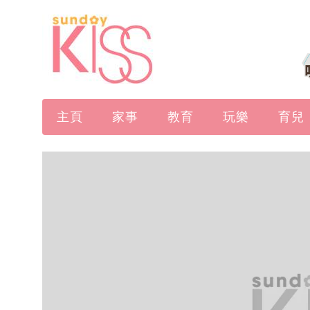
主頁
家事
教育
玩樂
育兒