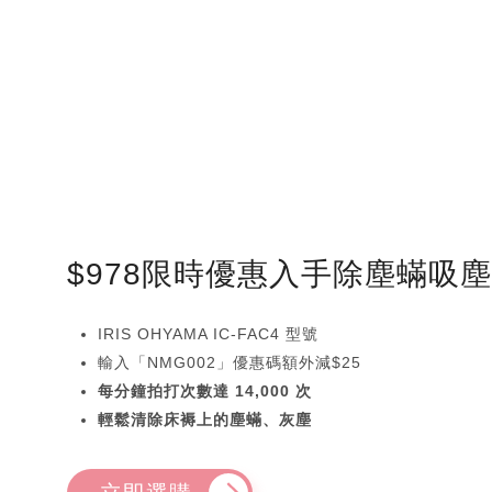
$978限時優惠入手除塵蟎吸
IRIS OHYAMA IC-FAC4 型號
輸入「NMG002」優惠碼額外減$25
每分鐘拍打次數達 14,000 次
輕鬆清除床褥上的塵蟎、灰塵