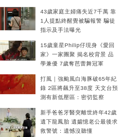
43歲家庭主婦痛失近7千萬 靠
1人提點終醒覺被騙報警 騙徒
指示及手法曝光
15歲童星Philip仔現身《愛回
家》一家團聚 揭名校背景 品
學兼優 7歲奪芭蕾舞冠軍
打風｜強颱風白海豚破65年紀
錄 2區將飆升至38度 天文台預
測有新低壓區：密切監察
新手爸爸牙醫突離世終年42歲
遺下龍鳳胎 遺孀憶老公最後求
救警號：遺憾沒聽懂