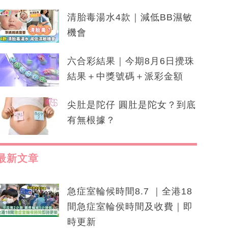
清胎毒湯水4款｜減低BB濕敏
機會
六合彩結果｜今期8月6日攪珠
結果＋中獎號碼＋派彩金額
尖肚是陀仔 圓肚是陀女？到底
有無根據？
最新文章
急症室輪候時間8.7 ｜全港18
間急症室輪侯時間及收費｜即
時更新