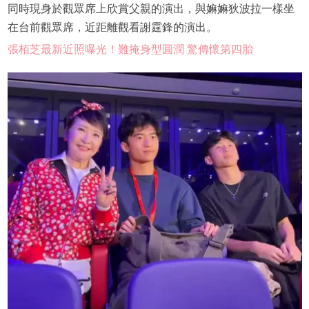
同時現身於觀眾席上欣賞父親的演出，與嫲嫲狄波拉一樣坐
在台前觀眾席，近距離觀看謝霆鋒的演出。
張栢芝最新近照曝光！難掩身型圓潤 驚傳懷第四胎