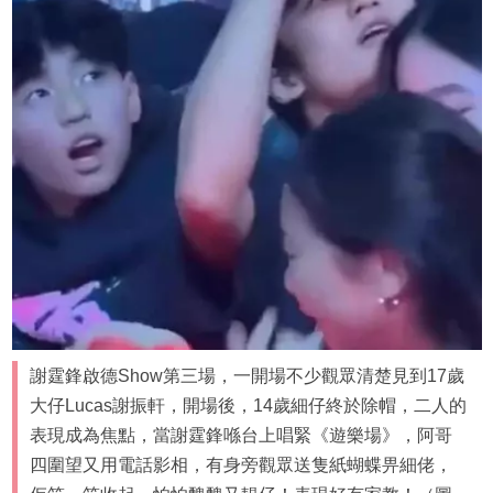
謝霆鋒啟德Show第三場，一開場不少觀眾清楚見到17歲
大仔Lucas謝振軒，開場後，14歲細仔終於除帽，二人的
表現成為焦點，當謝霆鋒喺台上唱緊《遊樂場》，阿哥
四圍望又用電話影相，有身旁觀眾送隻紙蝴蝶畀細佬，