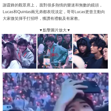
謝霆鋒的觀眾席上， 面對很多熱情的樂迷和無數的鏡頭，
Lucas和Quintas兩兄弟都表現淡定，哥哥Lucas更曾主動向
大家微笑揮手打招呼，獲讚有禮貌及有家教。