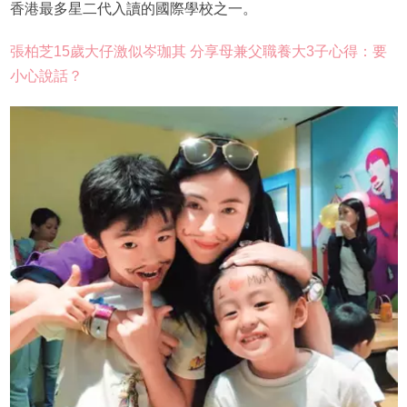
香港最多星二代入讀的國際學校之一。
張柏芝15歲大仔激似岑珈其 分享母兼父職養大3子心得：要
小心說話？