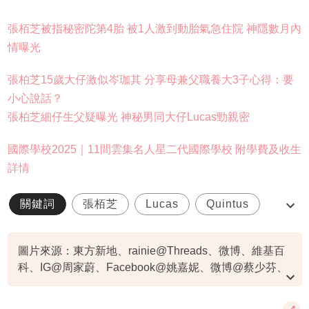
張栢芝被指秘密陀第4胎 被1人激到動胎氣急住院 神隱數月內
情曝光
張柏芝15歲大仔激似岑珈其 分享母兼父職養大3子心得：要
小心說話？
張柏芝細仔生父疑曝光 神秘男同大仔Lucas勁親密
國際學校2025｜11間雲集名人星二代國際學校 附學費及收生
詳情
關鍵詞
張栢芝
Lucas
Quintus
國際學校
圖片來源：東方新地、rainie@Threads、微博、維基百
科、IG@周家蔚、Facebook@姚嘉妮、微博@蔡少芬、
網上圖片、IG@cecilia_pakchi_cheung、大會提供