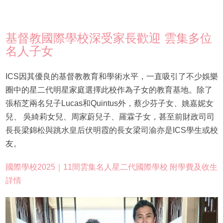
基督教國際學校深受家長歡迎 雲集多位
名人子女
ICS因其優良的基督教教育和學術水平，一直吸引了不少娛樂
圈中的星二代明星家庭選擇此校作為子女的教育基地。除了
張栢芝兩名兒子Lucas和Quintus外，蔡少芬子女、姚嘉妮女
兒、 吳綺莉女兒、周家蔚兒子、羅霖子女，甚至前財政司司
長長梁錦松與跳水皇后伏明霞的長女梁司渝亦是ICS學生或校
友。
國際學校2025｜11間雲集名人星二代國際學校 附學費及收生
詳情