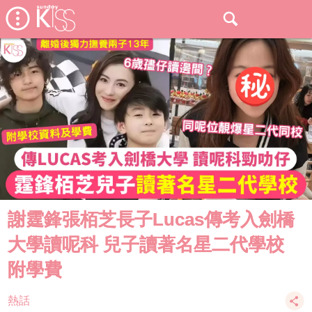
謝霆鋒張栢芝長子Lucas傳考入劍橋
大學讀呢科 兒子讀著名星二代學校
附學費
熱話