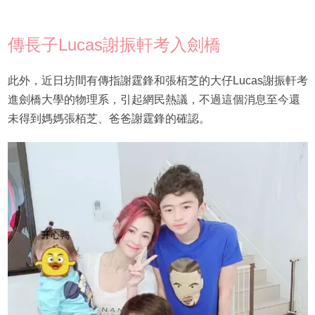
傳長子Lucas謝振軒考入劍橋
此外，近日坊間有傳指謝霆鋒和張栢芝的大仔Lucas謝振軒考
進劍橋大學的物理系，引起網民熱議，不過這個消息至今還
未得到媽媽張栢芝、爸爸謝霆鋒的確認。