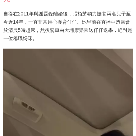
自從在2011年與謝霆鋒離婚後，張栢芝獨力撫養兩名兒子至
今近14年，一直非常用心養育仔仔。她早前在直播中透露會
於清晨5時起床，然後駕車由大埔康樂園送仔仔返學，絕對是
一位稱職媽咪。