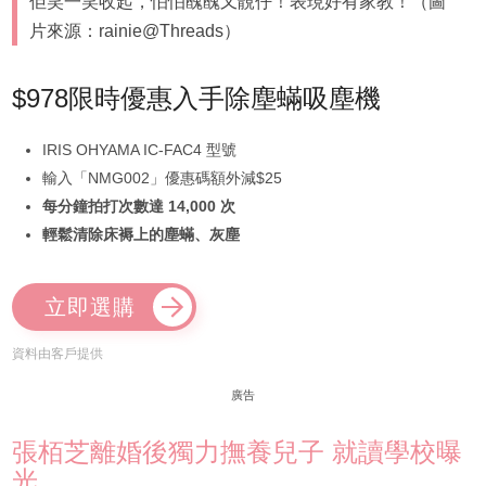
佢笑一笑收起，怕怕醜醜又靚仔！表現好有家教！（圖
片來源：rainie@Threads）
$978限時優惠入手除塵蟎吸塵機
IRIS OHYAMA IC-FAC4 型號
輸入「NMG002」優惠碼額外減$25
每分鐘拍打次數達 14,000 次
輕鬆清除床褥上的塵蟎、灰塵
立即選購
資料由客戶提供
廣告
張栢芝離婚後獨力撫養兒子 就讀學校曝
光