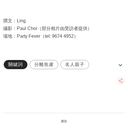
撰文：Ling
攝影：Paul Choi（部分相片由受訪者提供）
場地：Party Fever（tel: 9674 4952）
關鍵詞
分離焦慮
名人親子
婦產及生殖資訊
幼兒教育
廣告