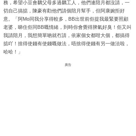
務，希望小豆會黐父母多過黐工人，他們連陪月都沒請，一
切自己搞掂，陳豪有勸他們請個陪月幫手，但阿康婉拒好
意。「阿Mo同我分享得較多，BB出世前佢提我最緊要照顧
老婆，睇住佢同BB嘅情緒，到時你會覺得脾氣好臭！佢又叫
我請陪月，我想簡單啲就冇請，依家個女都咁大個，都搞得
掂吖！捨得使錢有使錢嘅做法，唔捨得使錢有另一做法啦，
哈哈！」
廣告