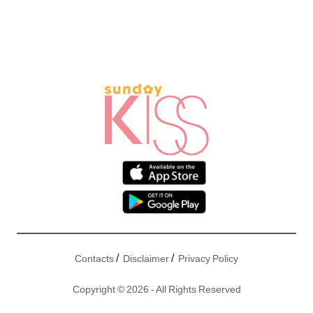
/
/
Contacts
Disclaimer
Privacy Policy
Copyright © 2026 - All Rights Reserved