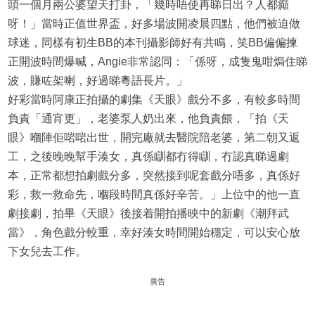
頭一個月兩公婆望天打卦，「幾時唔使再睇日出？人都癲
呀！」當時正值世界盃，好多場波開凌晨四點，他們被迫做
球迷，同樣有初生BB的本刊攝影師好有共鳴，笑BB偏偏揀
正開波時間爆喊，Angie非常認同：「係呀，成隻鬼咁焗住睇
波，賺咗架喇，好過睇粵語長片。」
好彩當時阿康正拍攝的劇集《天眼》戲分不多，有較多時間
負責「通宵更」，老婆泵人奶出來，他負責餵，「拍《天
眼》嗰陣佢啱啱出世，開完廠就去醫院陪老婆，第二朝又返
工，之後晚晚幫手湊女，真係瞓都冇得瞓，冇認真睇過劇
本，正常都想拍劇戲分多，突然接到呢套戲分唔多，真係好
彩，救一救命先，嗰段時間真係好辛苦。」上位中的他一直
劇接劇，拍畢《天眼》後接着開拍播映中的新劇《潮拜武
當》，角色戲分較重，幸好湊女時間開始穩定，可以安心放
下女兒去工作。
廣告