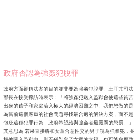
政府否認為強姦犯脫罪
政府方面卻稱法案的目的並非要為強姦犯脫罪。土耳其司法
部長在接受採訪時表示：「將強姦犯送入監獄會使這些貧苦
出身的孩子和家庭淪入極大的經濟困難之中。我們想做的是
為當前這個嚴重的社會問題尋找最合適的解決方案，而不是
包庇這種犯罪行為，政府希望給與強姦者最嚴厲的懲罰。」
其意思為 若果直接將和女童合意性交的男子視為強暴犯，並
把他關入監獄中，則不僅剝奪了女童的幸福，也可能會導致