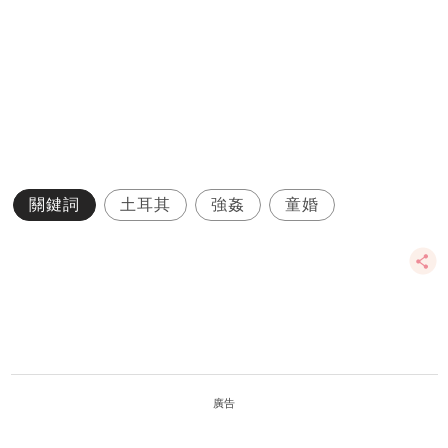
關鍵詞
土耳其
強姦
童婚
廣告