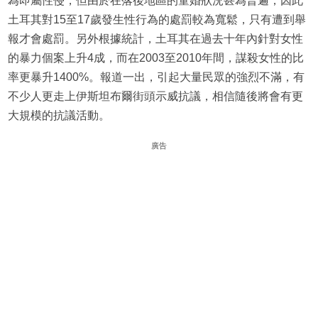
為即屬性侵，但由於在落後地區的童婚狀況甚為普遍，因此
土耳其對15至17歲發生性行為的處罰較為寬鬆，只有遭到舉
報才會處罰。另外根據統計，土耳其在過去十年內針對女性
的暴力個案上升4成，而在2003至2010年間，謀殺女性的比
率更暴升1400%。報道一出，引起大量民眾的強烈不滿，有
不少人更走上伊斯坦布爾街頭示威抗議，相信隨後將會有更
大規模的抗議活動。
廣告