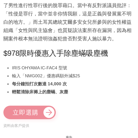
了男性進行性罪行後的脫罪藉口。當中有反對派議員批評：
「性侵是罪行，當中並非你情我願，這是正義與發展黨不明
白的地方。」而土耳其總統艾爾多安女兒所參與的女性權益
組織「女性與民主協會」也質疑該法案所存在漏洞，因為相
關案件根本無法證明強姦犯曾否對受害人施以暴力。
$978限時優惠入手除塵蟎吸塵機
IRIS OHYAMA IC-FAC4 型號
輸入「NMG002」優惠碼額外減$25
每分鐘拍打次數達 14,000 次
輕鬆清除床褥上的塵蟎、灰塵
立即選購
資料由客戶提供
廣告