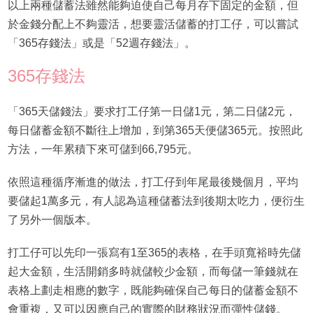
以上兩種儲蓄法雖然能夠迫使自己每月存下固定的金額，但
於金錢分配上不夠靈活，想要靈活儲蓄的打工仔，可以嘗試
「365存錢法」或是「52週存錢法」。
365存錢法
「365天儲錢法」要求打工仔第一日儲1元，第二日儲2元，
每日儲蓄金額不斷往上增加，到第365天便儲365元。按照此
方法，一年累積下來可儲到66,795元。
依照這種循序漸進的做法，打工仔到年尾最後幾個月，平均
要儲起1萬多元，有人認為這種儲蓄法到後期太吃力，便衍生
了另外一個版本。
打工仔可以先印一張寫有1至365的表格，在手頭寬裕時先儲
起大金額，生活開銷多時就儲較少金額，而每儲一筆錢就在
表格上劃走相應的數字，既能夠確保自己每日的儲蓄金額不
會重複，又可以因應自己的實際的財務狀況而彈性儲錢。