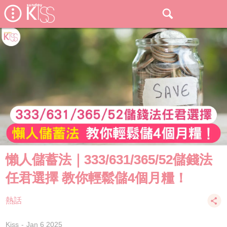
懶人儲蓄法｜333/631/365/52儲錢法
任君選擇 教你輕鬆儲4個月糧！
熱話
Kiss
Jan 6 2025