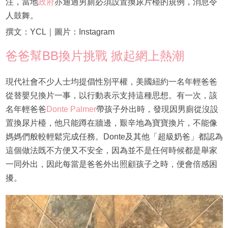
注，當地
政府
亦通過男廁必須設置換尿片檯的規例，消息令
人鼓舞。
撰文：YCL｜圖片：Instagram
爸爸幫BB換片挑戰 掀起網上熱潮
現代社會不少人士均提倡性別平權，美國紐約一名年輕爸爸
從替嬰兒換片一事，以行動表示支持這種思想。有一次，該
名年輕爸爸
Donte Palmer
帶孩子外出時，發現因男廁從沒設
置換尿片檯，他只能蹲在牆邊，艱辛地為寶寶換片，不能像
媽媽們般較輕鬆完成任務。Donte及其他「超級奶爸」都認為
這個做法既不方便又不安全，因為並不是任何時候都是舉家
一同外出，因此每當是爸爸外出照顧孩子之時，便會倍感困
擾。