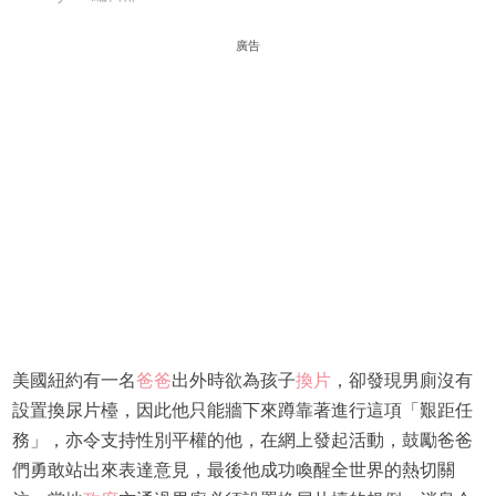
廣告
美國紐約有一名
爸爸
出外時欲為孩子
換片
，卻發現男廁沒有
設置換尿片檯，因此他只能牆下來蹲靠著進行這項「艱距任
務」，亦令支持性別平權的他，在網上發起活動，鼓勵爸爸
們勇敢站出來表達意見，最後他成功喚醒全世界的熱切關