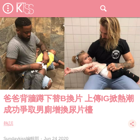
爸爸背牆蹲下替B換片 上傳IG掀熱潮
成功爭取男廁增換尿片檯
熱話
Sundaykiss編輯部
Jun 24 2020