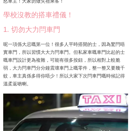
怒車主！大家勿做失禮乘客！
學校沒教的搭車禮儀！
1. 切勿大力閂車門
呢一項係大忌嘅第一位！很多人平時搭開的士，因為驚閂唔
實車門，所以習慣大大力閂車門。但私家車嘅車門比起的士
嘅車門設計更為複雜，可能有很多按鈕，所以相對上較脆
弱，大力閂車門分分鐘震壞車門上嘅零件，整一整又要幾千
蚊，車主真係多得你唔少！所以大家下次閂車門嘅時候記得
溫柔返啲喇。