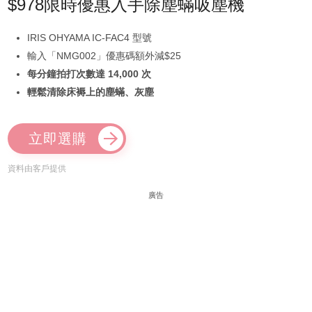
$978限時優惠入手除塵蟎吸塵機
IRIS OHYAMA IC-FAC4 型號
輸入「NMG002」優惠碼額外減$25
每分鐘拍打次數達 14,000 次
輕鬆清除床褥上的塵蟎、灰塵
立即選購
資料由客戶提供
廣告