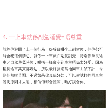
4. 一上車就係副駕睡覺=唔尊重
就算你避開了上一個行為，好醒目咁坐上副駕位，但你都可
能會犯這個禁忌。就係一上車就在副駕訓覺，特別係坐長途
車／自駕遊嘅時候，咁樣一樣會令到車主唔係太好受。因為
揸長途車其實都幾攰，所以最好就適當地同車主傾下計，令
到佢無咁苦悶。不過如果你真係好攰，可以嘗試輕輕同車主
說明原因才去睡，相信佢都會體諒，唔好誤會你。