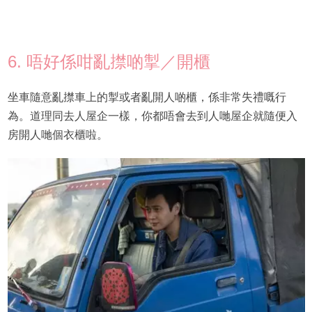
6. 唔好係咁亂㩒啲掣／開櫃
坐車隨意亂㩒車上的掣或者亂開人啲櫃，係非常失禮嘅行
為。道理同去人屋企一樣，你都唔會去到人哋屋企就隨便入
房開人哋個衣櫃啦。