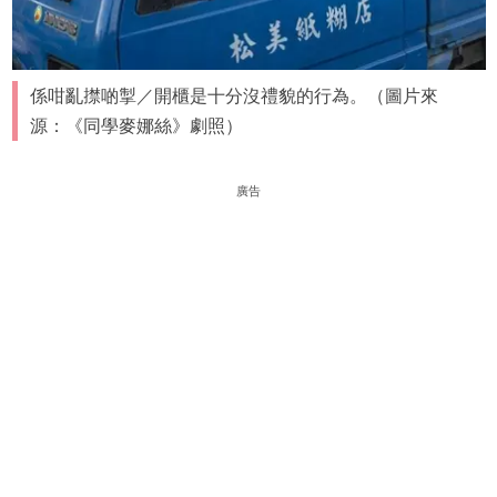
係咁亂㩒啲掣／開櫃是十分沒禮貌的行為。（圖片來
源：《同學麥娜絲》劇照）
廣告