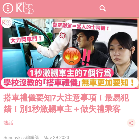
搭車禮儀要知7大注意事項！最易犯
錯！別1秒激嬲車主＋做失禮乘客
熱話
Sundaykiss編輯部
May 29 2023