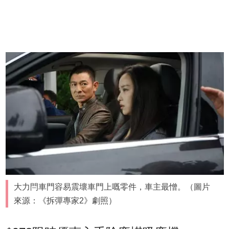
大力閂車門容易震壞車門上嘅零件，車主最憎。（圖片
來源：《拆彈專家2》劇照）