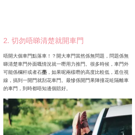
2. 切勿唔睇清楚就開車門
唔開大個車門點落車！？開大車門當然係無問題，問題係無
睇清楚車門外面嘅情況就一嘢用力推門。很多時候，車門外
可能係欄杆或者石
壆
，如果呢兩樣嘢的高度比較低，遮住視
線，搞到一開門就刮花車門。最慘係開門果陣撞花咗隔離車
的車門，到時都唔知邊個賠好。