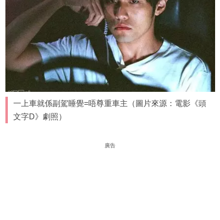
一上車就係副駕睡覺=唔尊重車主（圖片來源：電影《頭
文字D》劇照）
廣告