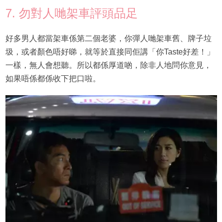
7. 勿對人哋架車評頭品足
好多男人都當架車係第二個老婆，你彈人哋架車舊、牌子垃
圾，或者顏色唔好睇，就等於直接同佢講「你Taste好差！」
一樣，無人會想聽。所以都係厚道啲，除非人地問你意見，
如果唔係都係收下把口啦。