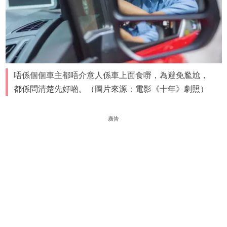
唔係個個車主都唔介意人係車上面食嘢，為避免尷尬，
都係問清楚先好啲。（圖片來源：電影《十年》劇照）
廣告