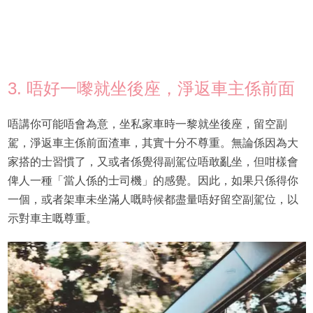
3. 唔好一嚟就坐後座，淨返車主係前面
唔講你可能唔會為意，坐私家車時一黎就坐後座，留空副
駕，淨返車主係前面渣車，其實十分不尊重。無論係因為大
家搭的士習慣了，又或者係覺得副駕位唔敢亂坐，但咁樣會
俾人一種「當人係的士司機」的感覺。因此，如果只係得你
一個，或者架車未坐滿人嘅時候都盡量唔好留空副駕位，以
示對車主嘅尊重。