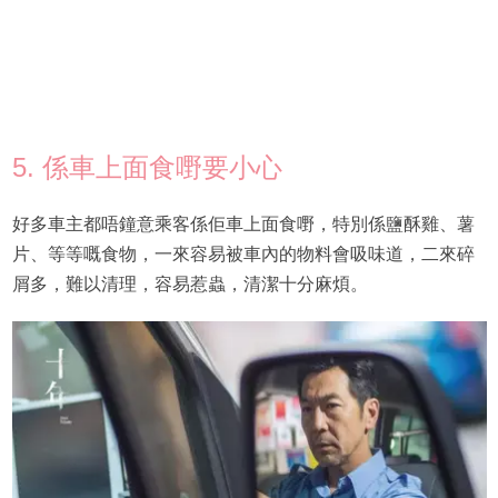
5. 係車上面食嘢要小心
好多車主都唔鐘意乘客係佢車上面食嘢，特別係鹽酥雞、薯
片、等等嘅食物，一來容易被車內的物料會吸味道，二來碎
屑多，難以清理，容易惹蟲，清潔十分麻煩。