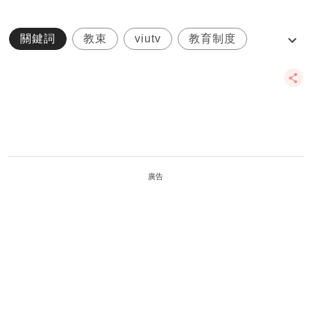
關鍵詞
教束
viutv
教育制度
劉俊謙
廣告