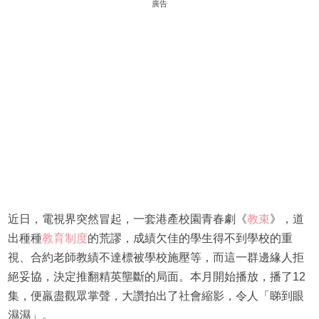
廣告
近日，電視界突然冒起，一套港產校園青春劇《
教束
》，道
出種種
教育制度
的荒謬，成績欠佳的學生得不到學校的重
視、合約老師教績不達標被學校施壓等，而這一群邊緣人拒
絕妥協，決定推翻精英壟斷的局面。本月開始播放，播了12
集，便羸盡觀眾掌聲，大讚拍出了社會縮影，令人「睇到眼
濕濕」。