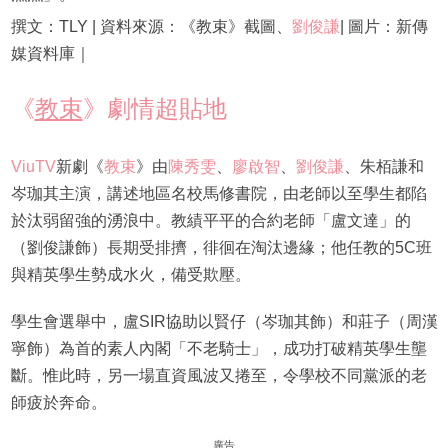
撰文：TLY | 資料來源：《教束》截圖、
劉俊謙
| 圖片：新傳
媒資料庫｜
《
教束
》劇情超貼地
ViuTV
新劇《
教束
》由
陳秀雯
、
廖啟智
、
劉俊謙
、朱栢謙和
岑珈其主演，講述地區名校馬修書院，由老師以至學生都陷
於汰弱留強的湧浪中。教績平平的合約老師「盧文達」的
（劉俊謙飾）長期受排擠，徘徊在淘汰邊緣；他任教的5C班
與精英學生勢成水火，備受欺壓。
學生會選舉中，盧SIR協助以賢仔（岑珈其飾）和莊子（周漢
寧飾）為首的素人內閣「不老騎士」，成功打破精英學生壟
斷。惟此時，另一場直資風波又捲至，令學校不同黨派的老
師疲於奔命。
廣告