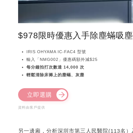
$978限時優惠入手除塵蟎吸
IRIS OHYAMA IC-FAC4 型號
輸入「NMG002」優惠碼額外減$25
每分鐘拍打次數達 14,000 次
輕鬆清除床褥上的塵蟎、灰塵
立即選購
資料由客戶提供
另一邊廂，分析深圳市第三人民醫院(113名）