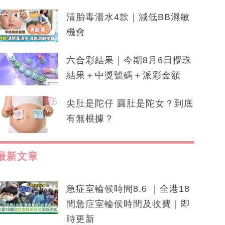
清胎毒湯水4款｜減低BB濕敏
機會
六合彩結果｜今期8月6日攪珠
結果＋中獎號碼＋派彩金額
尖肚是陀仔 圓肚是陀女？到底
有無根據？
最新文章
急症室輪候時間8.6 ｜全港18
間急症室輪侯時間及收費｜即
時更新