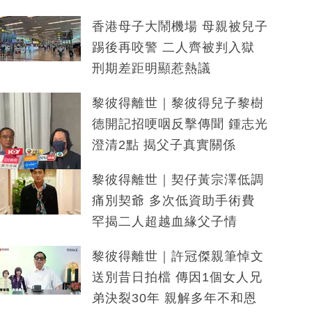
香港母子大鬧機場 母親被兒子
踢後再咬警 二人齊被判入獄
刑期差距明顯惹熱議
黎彼得離世｜黎彼得兒子黎樹
德開記招哽咽反擊傳聞 鍾志光
澄清2點 揭父子真實關係
黎彼得離世｜契仔黃宗澤低調
痛別契爺 多次低資助手術費
罕揭二人超越血緣父子情
黎彼得離世｜許冠傑親筆悼文
送別昔日拍檔 傳因1個女人兄
弟決裂30年 親解多年不和恩