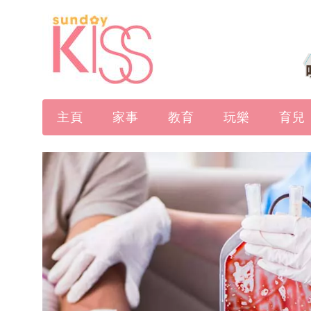
主頁
家事
教育
玩樂
育兒