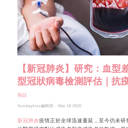
【新冠肺炎】研究：血型差
型冠狀病毒檢測評估｜抗
熱話
Sundaykiss編輯部
Mar 18 2020
新冠肺炎
疫情正於全球迅速蔓延，至今仍未研