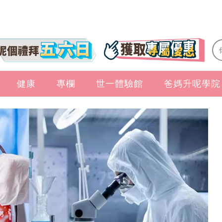
健康
專欄
世一體驗館
爸媽升呢學院