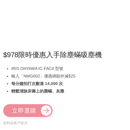
$978限時優惠入手除塵蟎吸塵機
IRIS OHYAMA IC-FAC4 型號
輸入「NMG002」優惠碼額外減$25
每分鐘拍打次數達 14,000 次
輕鬆清除床褥上的塵蟎、灰塵
立即選購
資料由客戶提供