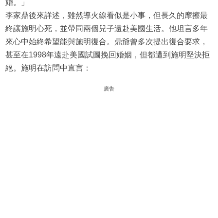
婚。」
李家鼎後來詳述，雖然導火線看似是小事，但長久的摩擦最
終讓施明心死，並帶同兩個兒子遠赴美國生活。他坦言多年
來心中始終希望能與施明復合。鼎爺曾多次提出復合要求，
甚至在1998年遠赴美國試圖挽回婚姻，但都遭到施明堅決拒
絕。施明在訪問中直言：
廣告