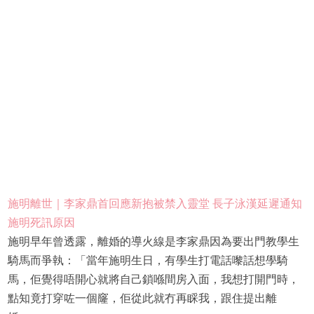
施明離世｜李家鼎首回應新抱被禁入靈堂 長子泳漢延遲通知
施明死訊原因
施明早年曾透露，離婚的導火線是李家鼎因為要出門教學生
騎馬而爭執：「當年施明生日，有學生打電話嚟話想學騎
馬，佢覺得唔開心就將自己鎖喺間房入面，我想打開門時，
點知竟打穿咗一個窿，佢從此就冇再睬我，跟住提出離