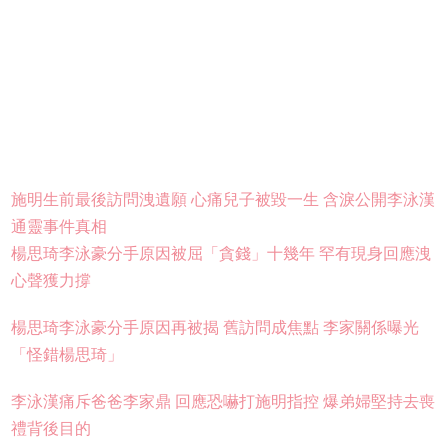
施明生前最後訪問洩遺願 心痛兒子被毀一生 含淚公開李泳漢
通靈事件真相
楊思琦李泳豪分手原因被屈「貪錢」十幾年 罕有現身回應洩
心聲獲力撐
楊思琦李泳豪分手原因再被揭 舊訪問成焦點 李家關係曝光
「怪錯楊思琦」
李泳漢痛斥爸爸李家鼎 回應恐嚇打施明指控 爆弟婦堅持去喪
禮背後目的