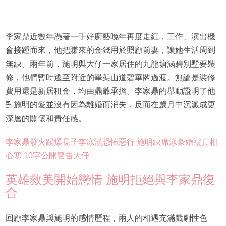
李家鼎近數年憑著一手好廚藝晚年再度走紅，工作、演出機
會接踵而來，他把賺來的金錢用於照顧前妻，讓她生活周到
無缺。兩年前，施明與大仔一家居住的九龍塘涵碧別墅要裝
修，他們暫時遷至附近的畢架山道碧華閣過渡。無論是裝修
費用還是新居租金，均由鼎爺承擔。李家鼎的舉動證明了他
對施明的愛並沒有因為離婚而消失，反而在歲月中沉澱成更
深層的關懷和責任感。
李家鼎發火踢爆長子李泳漢恐怖惡行 施明缺席泳豪婚禮真相
心寒 10字公開警告大仔
英雄救美開始戀情 施明拒絕與李家鼎復
合
回顧李家鼎與施明的感情歷程，兩人的相遇充滿戲劇性色