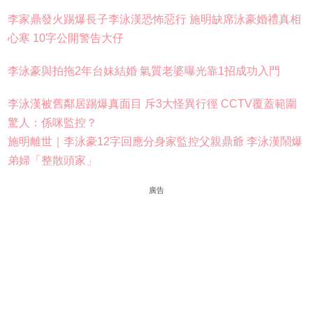
李家鼎發火踢爆長子李泳漢恐怖惡行 施明缺席泳豪婚禮真相
心寒 10字公開警告大仔
李泳豪與拍拖2年台妹結婚 氣質老婆曝光靠1招成功入門
李泳漢被舊鄰居踢爆真面目 斥3大怪異行徑 CCTV覆蓋範圍
驚人：係咪監控？
施明離世｜李泳豪12字回應分身家監控父親鼎爺 李泳漢鬧爆
弟婦「整散頭家」
廣告