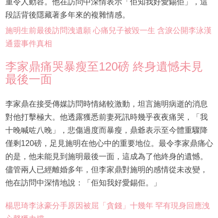
重令人動容。他在訪問中深情表示「佢知我好愛錫佢」，這
段話背後隱藏著多年來的複雜情感。
施明生前最後訪問洩遺願 心痛兒子被毀一生 含淚公開李泳漢
通靈事件真相
李家鼎痛哭暴瘦至120磅 終身遺憾未見
最後一面
李家鼎在接受傳媒訪問時情緒較激動，坦言施明病逝的消息
對他打擊極大。他透露獲悉前妻死訊時幾乎夜夜痛哭，「我
十晚喊咗八晚」，悲傷過度而暴瘦，鼎爺表示至今體重驟降
僅剩120磅，足見施明在他心中的重要地位。最令李家鼎痛心
的是，他未能見到施明最後一面，這成為了他終身的遺憾。
儘管兩人已經離婚多年，但李家鼎對施明的感情從未改變，
他在訪問中深情地說：「佢知我好愛錫佢。」
楊思琦李泳豪分手原因被屈「貪錢」十幾年 罕有現身回應洩