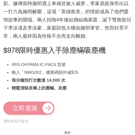
彩。據傳當時施明遇上車禍並被人威脅，李家鼎挺身而出以
一打六為施明解圍，這場「英雄救美」的情節成為了他們愛
情故事的開端。兩人拍拖4年後結婚組織家庭，誕下雙胞胎兒
子李泳漢及李泳豪，家庭財政大權由施明掌管。然而好景不
常，兩人最終因為性格不合而走向離婚。
$978限時優惠入手除塵蟎吸塵機
IRIS OHYAMA IC-FAC4 型號
輸入「NMG002」優惠碼額外減$25
每分鐘拍打次數達 14,000 次
輕鬆清除床褥上的塵蟎、灰塵
立即選購
資料由客戶提供
廣告