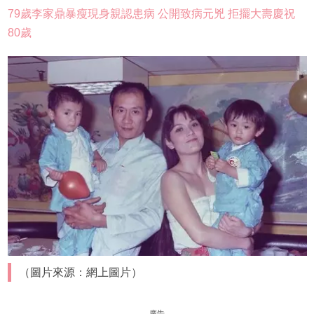
79歲李家鼎暴瘦現身親認患病 公開致病元兇 拒擺大壽慶祝
80歲
（圖片來源：網上圖片）
廣告