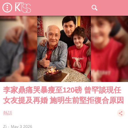
李家鼎痛哭暴瘦至120磅 曾罕談現任
女友提及再婚 施明生前堅拒復合原因
熱話
Zi
May 3 2026