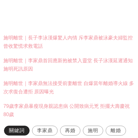
施明
離世｜長子李泳漢爆驚人內情 斥李家鼎被泳豪夫婦監控
曾收驚慌求救電話
施明離世｜李家鼎首回應新抱被禁入靈堂 長子泳漢延遲通知
施明死訊原因
施明離世｜李家鼎無法接受前妻離世 自爆當年離婚導火線 多
次求復合遭拒 原因曝光
79歲李家鼎暴瘦現身親認患病 公開致病元兇 拒擺大壽慶祝
80歲
關鍵詞
李家鼎
再婚
施明
離婚