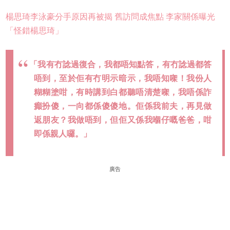
楊思琦李泳豪分手原因再被揭 舊訪問成焦點 李家關係曝光
「怪錯楊思琦」
「我有冇諗過復合，我都唔知點答，有冇諗過都答
唔到，至於佢有冇明示暗示，我唔知㗎！我份人
糊糊塗咁，有時講到白都聽唔清楚㗎，我唔係詐
癲扮傻，一向都係傻傻地。佢係我前夫，再見做
返朋友？我做唔到，但佢又係我嗰仔嘅爸爸，咁
即係親人囉。」
廣告