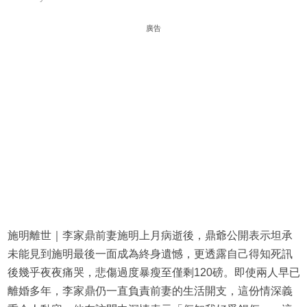
廣告
施明離世｜李家鼎前妻施明上月病逝後，鼎爺公開表示坦承
未能見到施明最後一面成為終身遺憾，更透露自己得知死訊
後幾乎夜夜痛哭，悲傷過度暴瘦至僅剩120磅。即使兩人早已
離婚多年，李家鼎仍一直負責前妻的生活開支，這份情深義