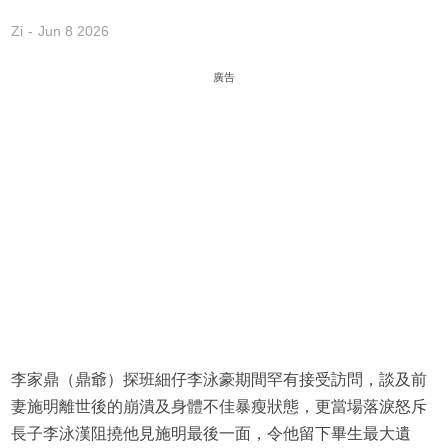
Zi
Jun 8 2026
廣告
李家鼎（鼎爺）探班細仔李泳豪期間罕有接受訪問，談及前
妻施明離世後的崩潰及身體不佳暴瘦狀態，更當場落淚怒斥
長子李泳漢阻撓他見施明最後一面，令他留下畢生最大遺