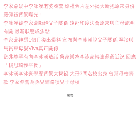
李家鼎疑中李泳漢老婆圈套 婚禮舊片意外揭大新抱原來身份
嚴佩鈺背景曝光！
李泳漢被李家鼎斷絕父子關係 遠赴印度法會原來與亡母施明
有關 最新狀態成焦點
李家鼎神隱1個月復出爆料 宣布與李泳漢脫父子關係 罕談與
馬貫東母親Viva真正關係
鄧兆尊罕有向李泳漢放話 吳家樂為李泳豪轉達鼎爺近況 回應
「楊思琦獲平反」
李泳漢李泳豪學歷背景大揭祕 大孖3間名校出身 曾幫母校籌
款 李家鼎曾為孫兒鋪路讀兒子母校
廣告