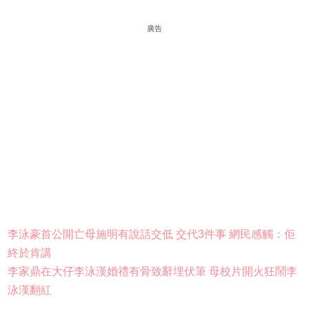
廣告
李泳豪首公開亡母施明有說話交低 交代3件事 網民感觸：佢
終於肯講
李家鼎在大仔李泳漢婚禮有骨致辭埋伏筆 母校片開火狂鬧李
泳漢翻紅