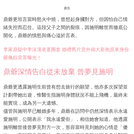
廣告
鼎爺更坦言當時怒火中燒，曾想起身摑對方，但因怕自己情
緒失控而忍住。這段父子之間的裂痕，因施明離世而徹底公
開化，鼎爺的憤怒與痛心溢於言表。
李家鼎疑中李泳漢老婆圈套 婚禮舊片意外揭大新抱原來身份
嚴佩鈺背景曝光！
鼎爺深情告白從未放棄 曾夢見施明
鼎爺更透露施明生前曾有想去旅行的願望，他亦多次探望並
計劃帶她出遊，惟醫生指施明身體狀況不能上飛機，最終未
能實現，成為另一大遺憾。
儘管與施明早已離婚多年，鼎爺在訪問中仍然深情表示永遠
愛施明，公開表示「我永遠愛佢」，相信她會知道。他透露
施明離世後曾夢見對方一次，形容當時見到她的心情是「傻