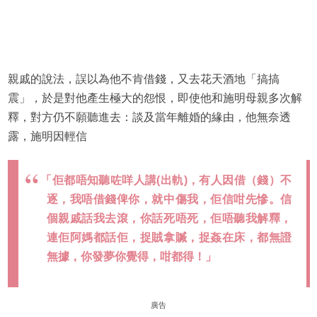
親戚的說法，誤以為他不肯借錢，又去花天酒地「搞搞
震」，於是對他產生極大的怨恨，即使他和施明母親多次解
釋，對方仍不願聽進去：談及當年離婚的緣由，他無奈透
露，施明因輕信
「佢都唔知聽咗咩人講(出軌)，有人因借（錢）不
逐，我唔借錢俾你，就中傷我，佢信咁先慘。信
個親戚話我去滾，你話死唔死，佢唔聽我解釋，
連佢阿媽都話佢，捉賊拿贓，捉姦在床，都無證
無據，你發夢你覺得，咁都得！」
廣告