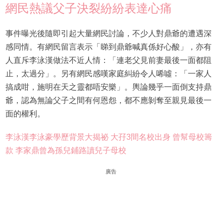
網民熱議父子決裂紛紛表達心痛
事件曝光後隨即引起大量網民討論，不少人對鼎爺的遭遇深
感同情。有網民留言表示「睇到鼎爺喊真係好心酸」，亦有
人直斥李泳漢做法不近人情：「連老父見前妻最後一面都阻
止，太過分」。另有網民感嘆家庭糾紛令人唏噓：「一家人
搞成咁，施明在天之靈都唔安樂」。輿論幾乎一面倒支持鼎
爺，認為無論父子之間有何恩怨，都不應剝奪至親見最後一
面的權利。
李泳漢李泳豪學歷背景大揭祕 大孖3間名校出身 曾幫母校籌
款 李家鼎曾為孫兒鋪路讀兒子母校
廣告