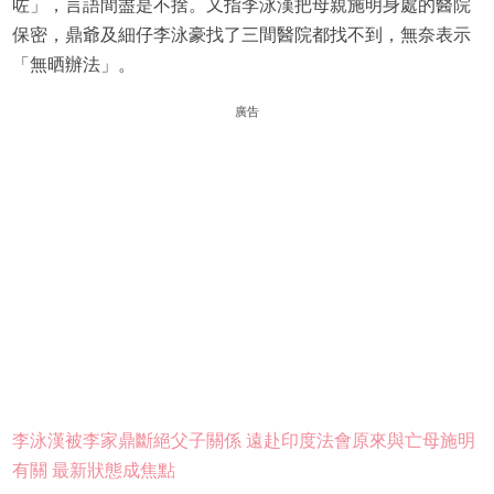
咗」，言語間盡是不捨。又指李泳漢把母親施明身處的醫院
保密，鼎爺及細仔李泳豪找了三間醫院都找不到，無奈表示
「無晒辦法」。
廣告
李泳漢被李家鼎斷絕父子關係 遠赴印度法會原來與亡母施明
有關 最新狀態成焦點