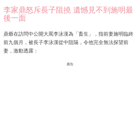
李家鼎怒斥長子阻撓 遺憾見不到施明最
後一面
鼎爺在訪問中公開大罵李泳漢為「畜生」，指前妻施明臨終
前九個月，被長子李泳漢從中阻隔，令他完全無法探望前
妻，激動透露：
廣告