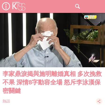
李家鼎淚揭與施明離婚真相 多次挽救
不果 深情8字動容全場 怒斥李泳漢保
密關鍵
熱話