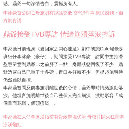
憾。鼎爺一句深情告白，震撼所有人。
李泳豪首公開亡母施明有說話交低 交代3件事 網民感觸：佢
終於肯講
鼎爺接受TVB專訪 情緒崩潰落淚控訴
李家鼎日前現身《愛回家之開心速遞》劇中初戀Cafe場景探
班細仔李泳豪（豪仔），期間接受TVB專訪，訪問中主持潘
盈慧留意到鼎爺比之前胖了一點，身體狀態回復了不少，鼎
爺透露自己已重了十多磅，胃口亦好轉不少，但提起施明時
仍然難以自控。
李家鼎被問及前妻施明離世後的心情，鼎爺即時情緒激動落
淚。他坦言施明離世後自己整個人完全崩潰，激動形容「成
個畫面花曬，個頭痹嘅」。
李家鼎在大仔李泳漢婚禮有骨致辭埋伏筆 母校片開火狂鬧李
泳漢翻紅