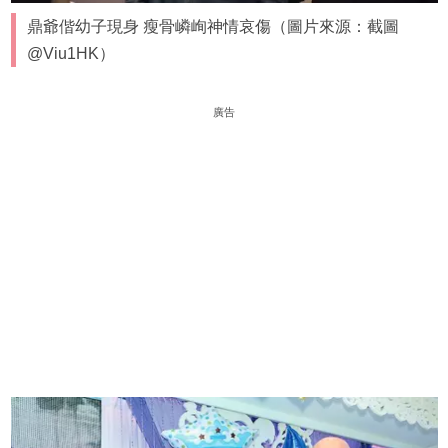
鼎爺偕幼子現身 瘦骨嶙峋神情哀傷（圖片來源：截圖
@Viu1HK）
廣告