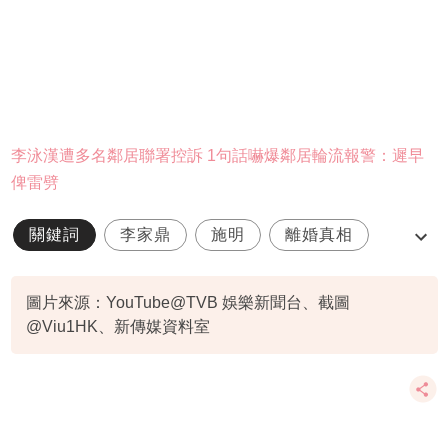
李泳漢遭多名鄰居聯署控訴 1句話嚇爆鄰居輪流報警：遲早
俾雷劈
關鍵詞
李家鼎
施明
離婚真相
施明最後一面
圖片來源：YouTube@TVB 娛樂新聞台、截圖
@Viu1HK、新傳媒資料室