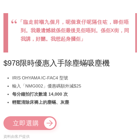
「臨走前嗰九個月，呢個衰仔呢隔住咗，睇佢唔
到。我最遺憾就係佢最後見佢唔到。係佢X街，同
我講，好嬲。我想起身摑佢」
$978限時優惠入手除塵蟎吸塵機
IRIS OHYAMA IC-FAC4 型號
輸入「NMG002」優惠碼額外減$25
每分鐘拍打次數達 14,000 次
輕鬆清除床褥上的塵蟎、灰塵
立即選購
資料由客戶提供