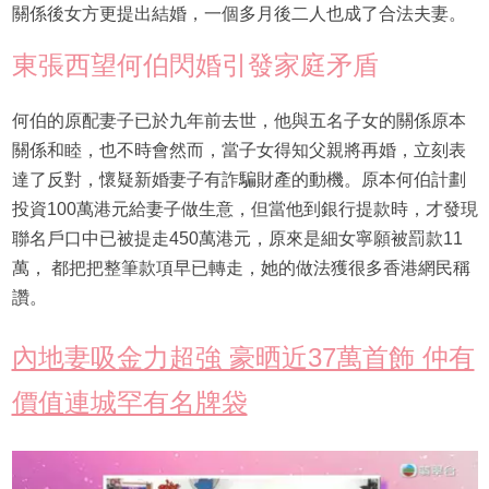
關係後女方更提出結婚，一個多月後二人也成了合法夫妻。
東張西望何伯閃婚引發家庭矛盾
何伯的原配妻子已於九年前去世，他與五名子女的關係原本
關係和睦，也不時會然而，當子女得知父親將再婚，立刻表
達了反對，懷疑新婚妻子有詐騙財產的動機。原本何伯計劃
投資100萬港元給妻子做生意，但當他到銀行提款時，才發現
聯名戶口中已被提走450萬港元，原來是細女寧願被罰款11
萬， 都把把整筆款項早已轉走，她的做法獲很多香港網民稱
讚。
內地妻吸金力超強 豪晒近37萬首飾 仲有
價值連城罕有名牌袋