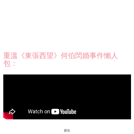
重溫《東張西望》何伯閃婚事件懶人
包：
廣告