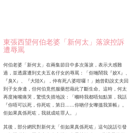
東張西望何伯老婆「新何太」落淚控訴
遭辱罵
何伯老婆「新何太」在兩集節目中多次落淚，表示大感難
過，並透露遭到丈夫五名仔女的辱罵：「佢哋鬧我『姣X』、
『臭X』、『大陸X』，仲有死八婆咁囉！」她曾勸說丈夫回
到子女身邊，但何伯竟然服藥想藉此了斷生命。這時，何太
再度掩嘴痛哭，驚慌失措地說：「嗰時我都唔知點算，我話
『你唔可以死，你死咗，第日……你啲仔女嚟搵我算帳』。
佢如果真係死咗，我就成咗罪人。」
其後，部分網民對新何太「佢如果真係死咗」這句說話引發