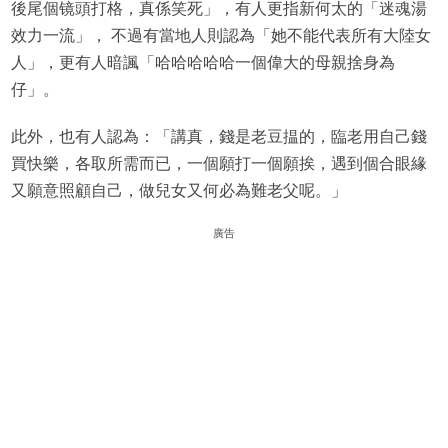
後尾個镜頭打格，真係笑死」，有人更指新何太的「迷魂湯
效力一流」， 不過有當地人則認為「她不能代表所有大陸女
人」，更有人暗諷「哈哈哈哈哈一個偉大的母親捨身為
仔」。
此外，也有人認為：「講真，錢是老豆揾的，臨老用自己錢
買快樂，各取所需而已，一個願打一個願挨，遇到個合眼緣
又願意照顧自己，做兒女又何必為難老父呢。」
廣告