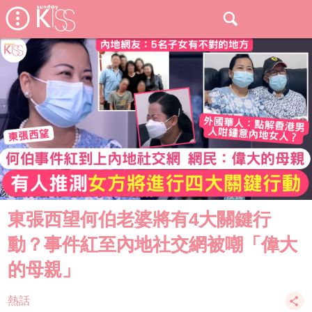
東張西望何伯老婆將有4大關鍵行
動？事件紅至內地社交網被嘲「偉大
的母親」
熱話