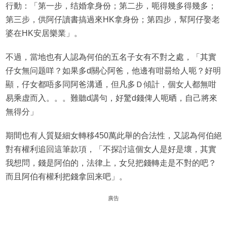
行動：「第一步，结婚拿身份；第二步，呃得幾多得幾多；
第三步，供阿仔讀書搞過來HK拿身份；第四步，幫阿仔娶老
婆在HK安居樂業」。
不過，當地也有人認為何伯的五名子女有不對之處，「其實
仔女無问题咩？如果多d關心阿爸，他邊有咁昜给人呃？好明
顯，仔女都唔多同阿爸溝通，但凡多Ｄ傾計，個女人都無咁
易乘虚而入。。。難聽d講句，好驚d錢俾人呃晒，自己將來
無得分」
期間也有人質疑細女轉移450萬此舉的合法性，又認為何伯絕
對有權利追回這筆款項，「不探討這個女人是好是壞，其實
我想問，錢是阿伯的，法律上，女兒把錢轉走是不對的吧？
而且阿伯有權利把錢拿回来吧」。
廣告