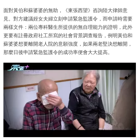
面對黃伯和蘇婆婆的無助，《東張西望》咨詢陸大律師意
見。對方建議姪女夫婦立刻申請緊急監護令，而申請時需要
兩樣文件：兩位專科醫生所提供的無自理能力的證明，此外
更要有註冊政府社工所寫的社會背景調查報告，例明黃伯和
蘇婆婆想要離開老人院的意願強度，如果兩老堅決想離開，
那麼日後申請緊急監護令的成功率便會大大提高。