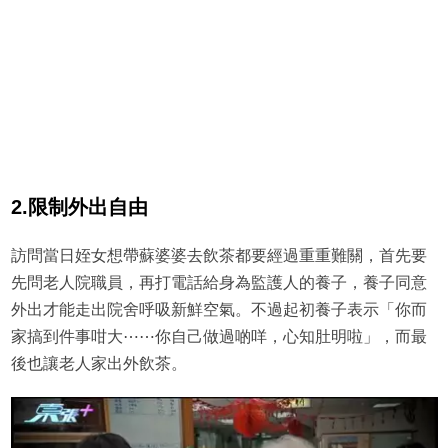
2.限制外出自由
訪問當日姪女想帶蘇婆婆去飲茶都要經過重重難關，首先要
先問老人院職員，再打電話給身為監護人的養子，養子同意
外出才能走出院舍呼吸新鮮空氣。不過起初養子表示「你而
家搞到件事咁大⋯⋯你自己做過啲咩，心知肚明啦」，而最
後也讓老人家出外飲茶。