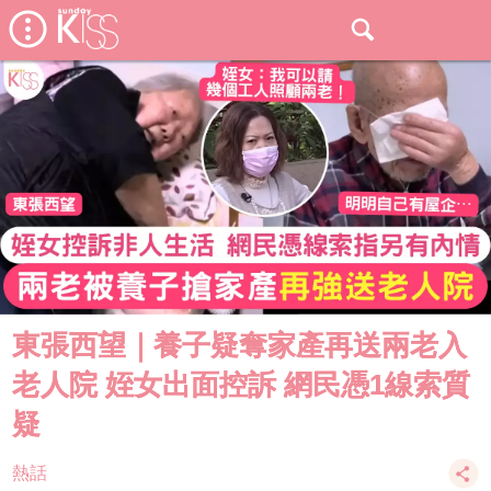
東張西望｜養子疑奪家產再送兩老入
老人院 姪女出面控訴 網民憑1線索質
疑
熱話