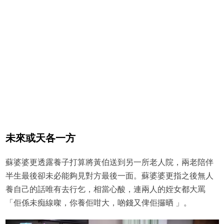
未來或天各一方
蘇婆婆更透露養子打算將黃伯送到另一所老人院，兩老陪伴
半生最後卻未必能夠見對方最後一面。蘇婆婆更指之後無人
養自己的話唯有去行乞，相當心酸，連兩人的姪女都大罵
「佢係未痴線㗎，你養佢咁大，啲錢又俾佢攞晒 」。