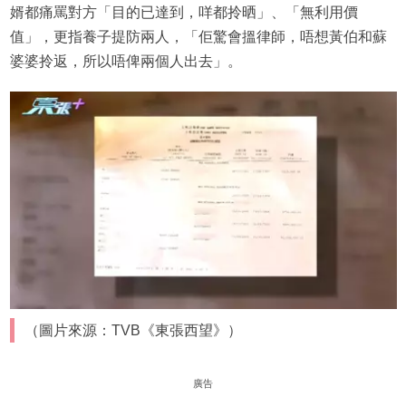
婿都痛罵對方「目的已達到，咩都拎晒」、「無利用價
值」，更指養子提防兩人，「佢驚會搵律師，唔想黃伯和蘇
婆婆拎返，所以唔俾兩個人出去」。
（圖片來源：TVB《東張西望》）
廣告