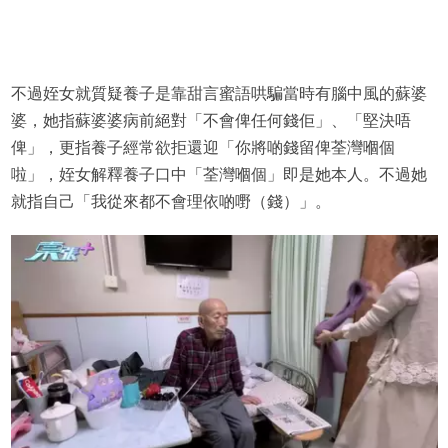
不過姪女就質疑養子是靠甜言蜜語哄騙當時有腦中風的蘇婆
婆，她指蘇婆婆病前絕對「不會俾任何錢佢」、「堅決唔
俾」，更指養子經常欲拒還迎「你將啲錢留俾荃灣嗰個
啦」，姪女解釋養子口中「荃灣嗰個」即是她本人。不過她
就指自己「我從來都不會理依啲嘢（錢）」。