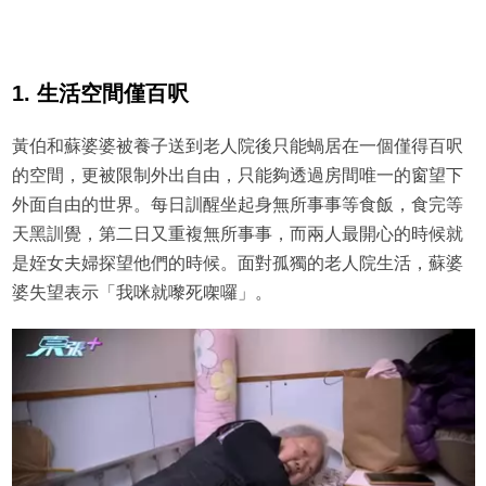
1. 生活空間僅百呎
黃伯和蘇婆婆被養子送到老人院後只能蝸居在一個僅得百呎
的空間，更被限制外出自由，只能夠透過房間唯一的窗望下
外面自由的世界。每日訓醒坐起身無所事事等食飯，食完等
天黑訓覺，第二日又重複無所事事，而兩人最開心的時候就
是姪女夫婦探望他們的時候。面對孤獨的老人院生活，蘇婆
婆失望表示「我咪就嚟死㗎囉」。