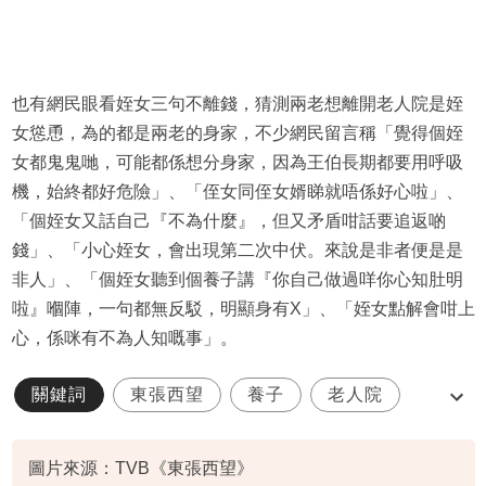
也有網民眼看姪女三句不離錢，猜測兩老想離開老人院是姪
女慫恿，為的都是兩老的身家，不少網民留言稱「覺得個姪
女都鬼鬼哋，可能都係想分身家，因為王伯長期都要用呼吸
機，始終都好危險」、「侄女同侄女婿睇就唔係好心啦」、
「個姪女又話自己『不為什麼』，但又矛盾咁話要追返啲
錢」、「小心姪女，會出現第二次中伏。來說是非者便是是
非人」、「個姪女聽到個養子講『你自己做過咩你心知肚明
啦』嗰陣，一句都無反駁，明顯身有X」、「姪女點解會咁上
心，係咪有不為人知嘅事」。
關鍵詞
東張西望
養子
老人院
姪女
圖片來源：TVB《東張西望》