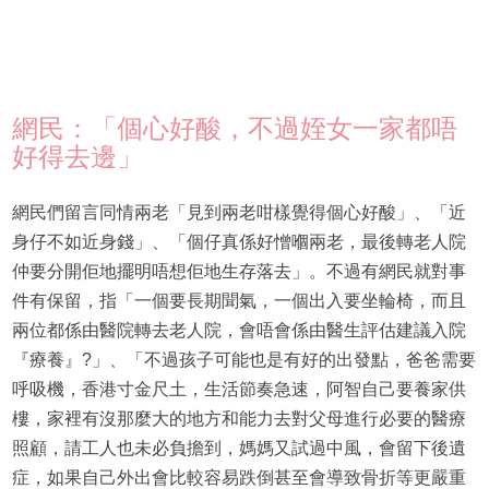
網民：「個心好酸，不過姪女一家都唔
好得去邊」
網民們留言同情兩老「見到兩老咁樣覺得個心好酸」、「近
身仔不如近身錢」、「個仔真係好憎嗰兩老，最後轉老人院
仲要分開佢地擺明唔想佢地生存落去」。不過有網民就對事
件有保留，指「一個要長期聞氣，一個出入要坐輪椅，而且
兩位都係由醫院轉去老人院，會唔會係由醫生評估建議入院
『療養』?」、「不過孩子可能也是有好的出發點，爸爸需要
呼吸機，香港寸金尺土，生活節奏急速，阿智自己要養家供
樓，家裡有沒那麼大的地方和能力去對父母進行必要的醫療
照顧，請工人也未必負擔到，媽媽又試過中風，會留下後遺
症，如果自己外出會比較容易跌倒甚至會導致骨折等更嚴重