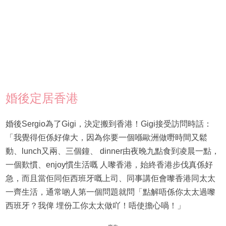
婚後定居香港
婚後Sergio為了Gigi，決定搬到香港！Gigi接受訪問時話：
「我覺得佢係好偉大，因為你要一個喺歐洲做嘢時間又鬆
動、lunch又兩、三個鐘、 dinner由夜晚九點食到凌晨一點，
一個歎慣、enjoy慣生活嘅 人嚟香港，始終香港步伐真係好
急，而且當佢同佢西班牙嘅上司、同事講佢會嚟香港同太太
一齊生活，通常啲人第一個問題就問「點解唔係你太太過嚟
西班牙？我俾 埋份工你太太做吖！唔使擔心喎！」