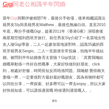
Gigi
同老公相識半年閃婚
當年
Gigi
與鄭伊健相戀7年，最後分手收場，後來相繼認識法
籍男友Sly與美籍男友Matthew，最後也無緣白頭。直至2010
年底，剛分手後嘅Gigi，趁著2011年《香港G夜》演唱會後
兩星期空檔到西班牙旅行。前任男友Sly介紹了一名當地女性
友人做Gigi導遊，二人一起參加當地派對時，認識35歲的西
班牙籍男友Sergio。二人一見面便非常投緣，拍拖半年後結
婚。被問到半年結婚會否太冒險？Gigi笑說：「其實我哋結
婚嘅舉動係一件好自然嘅事，大家好快做到好朋友、click
到，相處好舒服，時間長短反而唔係問題。我哋都 覺得兩夫
妻喺一齊，一定要係對方最好最好嘅朋友，因為有啲咩都可
以同佢分享，一齊探索、好多嘢可以一齊去enjoy，所以大家
好快就知道，可以講係適當嘅 時候遇到適當嘅人。」
廣告