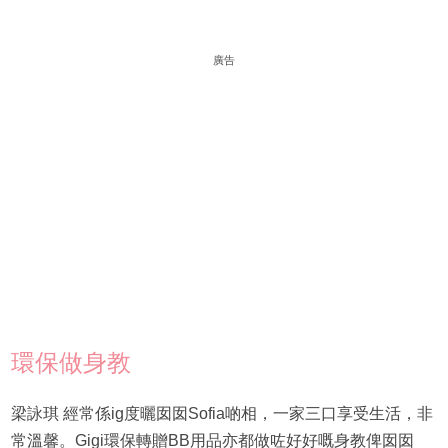
廣告
環保做身教
梁詠琪 經常係ig度曬囡囡Sofia啲相，一家三口享受生活，非
常溫馨。Gigi環保轉贈BB用品亦都做咗好好嘅身教俾囡囡