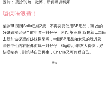
圖片： 梁詠琪 ig、微博，新傳媒資料庫
環保唔浪費！
梁詠琪 囡囡Sofia已經2歲，不再需要使用BB用品，而 她的
好姊妹楊采妮早前生咗一對孖仔，所以 梁詠琪 就趁着母親節
去新加坡探望好姊妹楊采妮，轉贈BB用品如女兒的玩具及一
些較中性的衣服俾佢嘅一對孖仔，Gigi話小朋友大得快，好
快唔啱身，到第時自己再生，Charlie又可俾返自己。
廣告