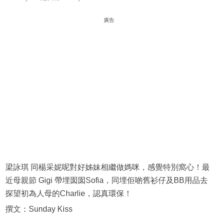
廣告
梁詠琪 同楊采妮呢對好姊妹相繼做媽咪，感覺特別窩心！最
近母親節 Gigi 帶埋囡囡Sofia，同埋佢啲舊衫仔及BB用品去
探望初為人母的Charlie，認真環保！
撰文：Sunday Kiss