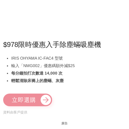
$978限時優惠入手除塵蟎吸塵機
IRIS OHYAMA IC-FAC4 型號
輸入「NMG002」優惠碼額外減$25
每分鐘拍打次數達 14,000 次
輕鬆清除床褥上的塵蟎、灰塵
立即選購
資料由客戶提供
廣告