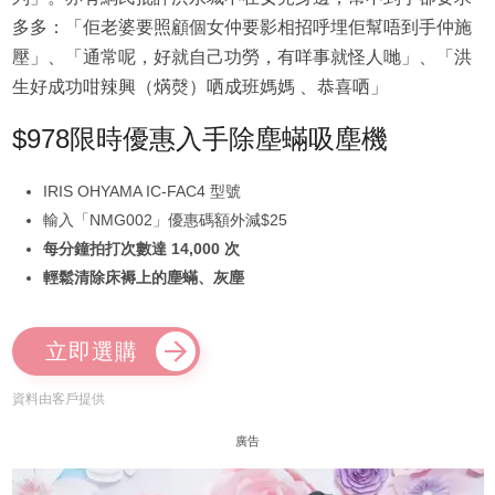
多多：「佢老婆要照顧個女仲要影相招呼埋佢幫唔到手仲施
壓」、「通常呢，好就自己功勞，有咩事就怪人哋」、「洪
生好成功咁辣興（焫㷫）哂成班媽媽 、恭喜哂」
$978限時優惠入手除塵蟎吸塵機
IRIS OHYAMA IC-FAC4 型號
輸入「NMG002」優惠碼額外減$25
每分鐘拍打次數達 14,000 次
輕鬆清除床褥上的塵蟎、灰塵
立即選購
資料由客戶提供
廣告