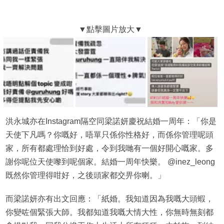
洪永城亦在Instagram隔空同梁諾妍慶祝結婚一周年：「你是
天使下凡嗎？你嘅好，唔單只係你性格好，而係你管理呢頭
家，所有都處理恰到好處，令到我哋有一個好開心嘅家。多
謝你呢位天使嚟到呢個家。結婚一周年快樂。 @inez_leong
既然你管理得咁好，之後頭家都交畀你喇。」
而梁諾妍亦有出文回應：「紙婚。我知道因為我嘅大頭蝦，
你變咗個緊張大師。我都知道我嘅大情大性，你無時無刻都