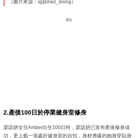
（圖片來源：ig@inez_leong）
廣告
2.產後100日於停業健身室修身
梁諾妍女兒Amber出生100日時，梁諾妍已宣布產後修身成
功，更上載一張處於健身室的自拍，身材弗爆的她身穿貼身