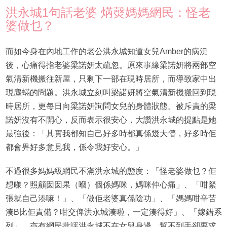
洪永城1句話老婆 焫㷫媽媽網民：怪老
婆做乜？
而如今身在內地工作的老公洪永城知道女兒Amber的病況
後，心痛得指老婆梁諾妍太疏忽。原來事緣梁諾妍將兩部空
氣清新機搬往新屋，只剩下一部在現時居所，而導致家中出
現塵蟎的問題。洪永城立刻叫梁諾妍將空氣清新機搬回到現
時居所，更每日向梁諾妍詢問女兒的身體狀態。被斥責的梁
諾妍沒有不開心，反而表示很安心，大讚洪永城的提點是她
最強後：「其實我都知自己好多時都真係幾大懵，好多時佢
都會畀好多意見我，係令我好安心。」
不過很多媽媽級網民不滿洪永城的態度：「怪老婆做乜？佢
想㗎？照顧囡囡果（嗰）個係媽咪，媽咪仲心痛」、「咁緊
張就自己湊嘛！」、「做佢老婆真係陰功」、「媽媽咁辛苦
湊B比佢責備？咁交俾洪永城湊啦，一定湊得好」、「嫁錯系
列」。亦有網民批評洪永城不在女兒身邊，幫不到手卻要求