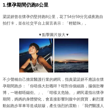
1.懷孕期間仍跑8公里
梁諾妍曾在懷孕仍堅持跑8公里，花了54分59分完成夜跑自
拍打卡，並在社交平台上留言表示：「輕鬆8k」。
不少聲稱自己擔當醫護行業的網民，指責梁諾妍不應該在懷
孕期間跑步：「你唔係大肚嘅咩？咁對你個細路，攞個肚嚟
博，一啲都唔錫佢。」、「咁樣太危險。」網民還指出懷孕
期間，媽媽的身體變化，會直接影響到腹中的寶寶，劇烈運
動如跑步單車等造成顛簸，產生強烈的震動：「我們醫護人