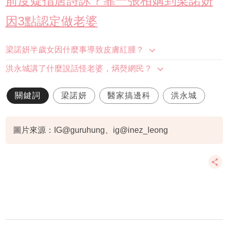
前度疑指唐詩詠？靠一張相媾到梁諾妍
因3點認定做老婆
梁諾妍半歲女因什麼事導致皮膚紅腫？
洪永城講了什麼說話怪老婆，焫㷫網民？
關鍵詞
梁諾妍
醫家搞邊科
洪永城
圖片來源：IG@guruhung、ig@inez_leong