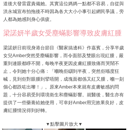
道後大發雷霆責備她。其實這位媽媽一點都不容易，自從與
洪永城宣布拍拖後不時因為各大大小小事引起網民爭議，旁
人都為她感到身心俱疲。
梁諾妍半歲女受塵蟎影響導致皮膚紅腫
梁諾妍日前現身港台節目《醫家搞邊科》作嘉賓，分享半歲
女兒Amber突然受塵蟎影響，而令面部及雙眼出現紅腫，嚴
重到連眼都睜不開，每晚半夜更因皮膚紅腫致痛而哭鬧不
止，令到她十分心痛：「嗰晚佢瞓到半夜，突然佢喺度狂
喊，見到佢對眼腫到擘唔開，成塊面都係又紅又腫，嗰一刻
個心都跌咗出嚟！」。原來Amber本來就有皮膚敏感的問
題，十分容易受到環境衛生和塵蟎影響。就醫後，醫生亦有
提供了一些藥膏給她使用，可幸好Amber用完效果良好，皮
膚紅腫情況得到好轉。