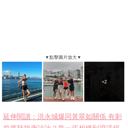
+2
+2
延伸閱讀：洪永城爆同黃翠如關係 有刺