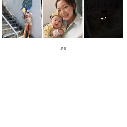
+2
+2
廣告