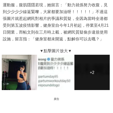
運動服，腹肌隱隱若現，她留言：「動力就係努力收腹，見
到少少少少線返緊嚟，大家都要加油呀！！！！！」不過這
張圖片就惹起網民對相片的爭議和質疑，全因為當時全港都
受到第五波疫情影響，健身室自今年1月初起，停業至4月21
日開業，而帖文則在三月時上載，被網民質疑偷步違規使用
設施，留言指：「健身室都未開返，點解你可以去嘅？」
+2
+2
廣告