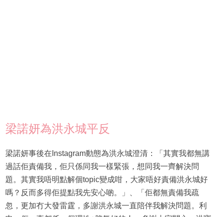
梁諾妍為洪永城平反
梁諾妍事後在Instagram動態為洪永城澄清：「其實我都無講
過話佢責備我，佢只係同我一樣緊張，想同我一齊解決問
題。其實我唔明點解個topic變成咁，大家唔好責備洪永城好
嗎？反而多得佢提點我先安心啲。」、「佢都無責備我疏
忽，更加冇大發雷霆，多謝洪永城一直陪伴我解決問題。利