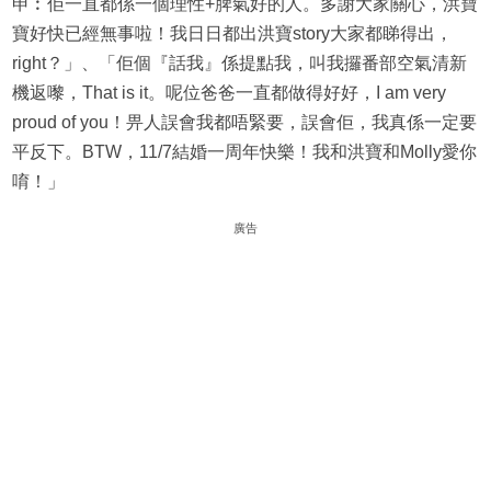
申︰佢一直都係一個理性+脾氣好的人。多謝大家關心，洪寶
寶好快已經無事啦！我日日都出洪寶story大家都睇得出，
right？」、「佢個『話我』係提點我，叫我攞番部空氣清新
機返嚟，That is it。呢位爸爸一直都做得好好，I am very
proud of you！畀人誤會我都唔緊要，誤會佢，我真係一定要
平反下。BTW，11/7結婚一周年快樂！我和洪寶和Molly愛你
唷！」
廣告