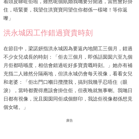
着頭皮睇咗佢啦，雖然呢個紙婚我哋要分開過，當然會好掛
住，唔緊要，我望住洪寶寶同望住你都係一樣啫！等你返
嚟」
洪永城因工作錯過寶貴時刻
在節目中，梁諾妍指洪永城因為要返內地開工三個月，錯過
不少女兒成長的時刻：「佢去三個月，即係話囡囡六至九個
月佢都唔喺度，相信會錯過咗好多寶貴嘅時刻。」她亦有補
充指二人雖然分隔兩地，但洪永城仍會每天視像，看看女兒
和老婆：「佢出門口嗰日攬攬我，搞到我幾乎忍唔住（眼
淚），當時都覺得應該會掛住佢，但夜晚就無事喇。我哋日
日都有視像，況且囡囡同佢成個餅印，我諗佢視像都係想見
個女啫。」
廣告