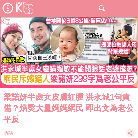
梁諾妍半歲女皮膚紅腫 洪永城1句責
備？焫㷫大量媽媽網民 即出文為老公
平反
熱話