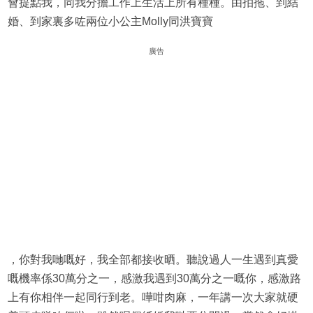
會提點我，同我分擔工作上生活上所有種種。由拍拖、到結
婚、到家裏多咗兩位小公主Molly同洪寶寶
廣告
，你對我哋嘅好，我全部都接收晒。聽說過人一生遇到真愛
嘅機率係30萬分之一，感激我遇到30萬分之一嘅你，感激路
上有你相伴一起同行到老。嘩咁肉麻，一年講一次大家就硬