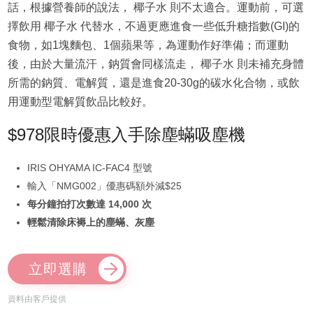
話，根據營養師的說法， 椰子水 則不太適合。運動前，可選
擇飲用 椰子水 代替水，不過更應進食一些低升糖指數(GI)的
食物，如1塊麵包、1個蘋果等，為運動作好準備；而運動
後，由於大量流汗，鈉質會同樣流走， 椰子水 則未補充身體
所需的鈉質、電解質，還是進食20-30g的碳水化合物，或飲
用運動型電解質飲品比較好。
$978限時優惠入手除塵蟎吸塵機
IRIS OHYAMA IC-FAC4 型號
輸入「NMG002」優惠碼額外減$25
每分鐘拍打次數達 14,000 次
輕鬆清除床褥上的塵蟎、灰塵
立即選購
資料由客戶提供