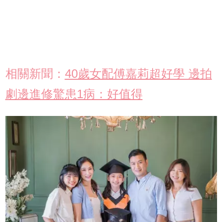
相關新聞：
40歲女配傅嘉莉超好學 邊拍
劇邊進修驚患1病：好值得