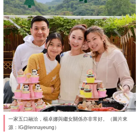
一家五口融洽，楊卓娜與繼女關係亦非常好。（圖片來
源：IG@lennayeung）