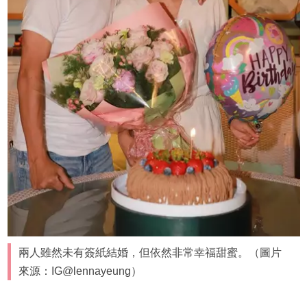
兩人雖然未有簽紙結婚，但依然非常幸福甜蜜。（圖片
來源：IG@lennayeung）