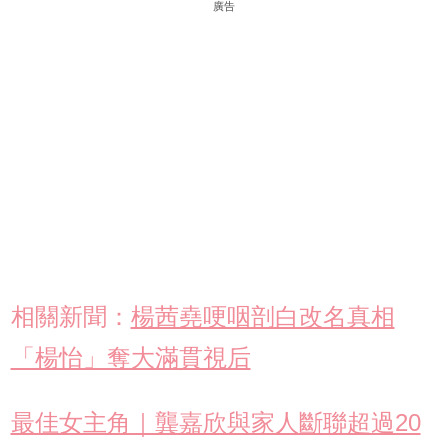
廣告
相關新聞：
楊茜堯哽咽剖白改名真相
「楊怡」奪大滿貫視后
最佳女主角｜龔嘉欣與家人斷聯超過20