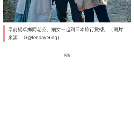
早前楊卓娜同老公、細女一起到日本旅行賞櫻。（圖片
來源：IG@lennayeung）
廣告