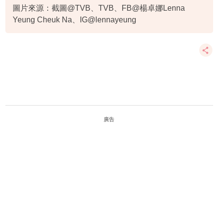
圖片來源：截圖@TVB、TVB、FB@楊卓娜Lenna
Yeung Cheuk Na、IG@lennayeung
廣告