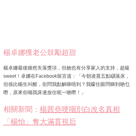
楊卓娜獲老公鼓勵超甜
楊卓娜最後雖然失落獎項，但她也有分享家人的支持，超級
sweet！卓娜在Facebook留言道：「今朝凌晨五點瞓落床，
但係比楊生叫醒，佢問我點解睇唔到？我矇住眼問睇到啲乜
嘢，原來佢喺我床邊放住呢一啲嘢！」
相關新聞：
楊茜堯哽咽剖白改名真相
「楊怡」奪大滿貫視后