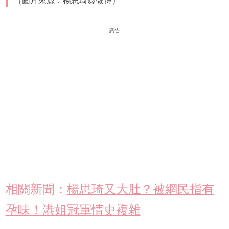
（圖片來源：楊思琦@微博）
廣告
相關新聞：
楊思琦又大肚？被網民指有
孕味！港姐冠軍情史複雜