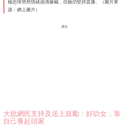
楊思琦突然情緒崩潰爆喊，但她仍堅持直播。（圖片來
源：網上圖片）
廣告
大批網民支持及送上鼓勵：好叻女，靠
自己養起頭家