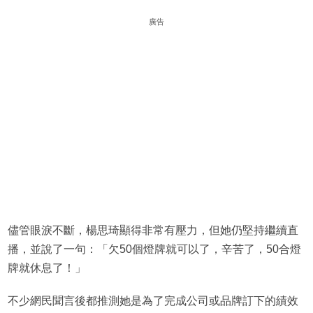
廣告
儘管眼淚不斷，楊思琦顯得非常有壓力，但她仍堅持繼續直
播，並說了一句：「欠50個燈牌就可以了，辛苦了，50合燈
牌就休息了！」
不少網民聞言後都推測她是為了完成公司或品牌訂下的績效