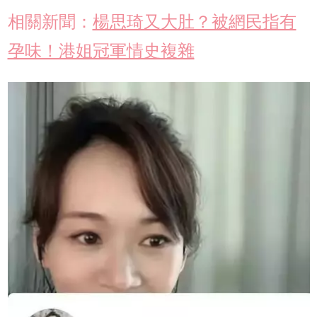
相關新聞：
楊思琦又大肚？被網民指有
孕味！港姐冠軍情史複雜