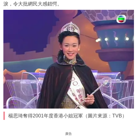
淚，令大批網民大感錯愕。
楊思琦奪得2001年度香港小姐冠軍（圖片來源：TVB）
廣告