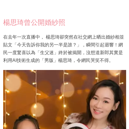
楊思琦曾公開婚紗照
在去年一次直播中， 楊思琦卻突然在社交網上晒出婚紗相並
貼文「今天告訴你我的另一半是誰？」，瞬間引起迴響！網
民一度驚喜以為「生父迷」終於被揭開，沒想道新郎其實是
利用AI技術生成的「男版」楊思琦，令網民哭笑不得。