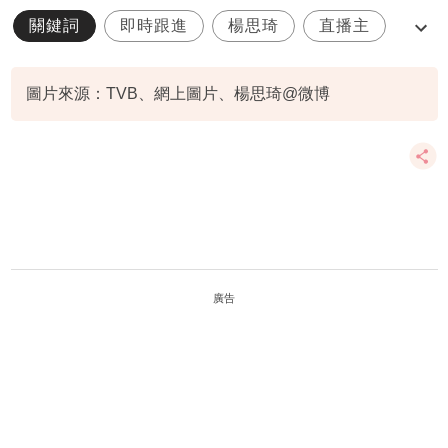
關鍵詞
即時跟進
楊思琦
直播主
直播
圖片來源：TVB、網上圖片、楊思琦@微博
廣告