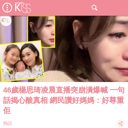
46歲楊思琦凌晨直播突崩潰爆喊 一句
話揭心酸真相 網民讚好媽媽：好尊重
佢
熱話