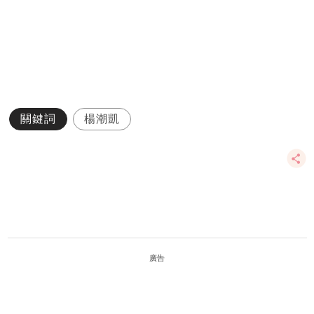
關鍵詞
楊潮凱
廣告