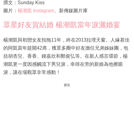
撰文：Sunday Kiss
圖片：
楊潮凱 Instagram
、新傳媒圖片庫
眾星好友賀結婚 楊潮凱當年淚灑婚宴
楊潮凱與初戀女友拍拖11年，終在2013拉埋天窗。人緣甚佳
的阿凱當年筵開42席，獲眾多圈中好友擔任兄弟姊妹團，包
括胡杏兒、香香、鍾嘉欣和鄭俊弘等。在新人感言環節，楊
潮凱更一度因感觸流下男兒淚，幸得在旁的新娘為他擦眼
淚，讓在場觀眾非常感動！
廣告