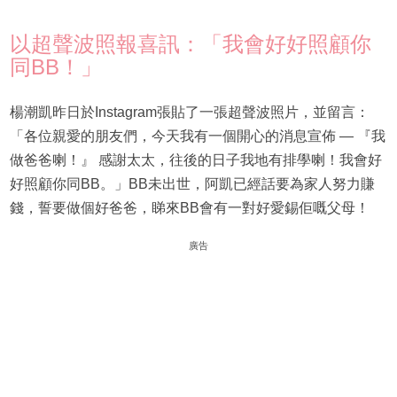
以超聲波照報喜訊：「我會好好照顧你
同BB！」
楊潮凱昨日於Instagram張貼了一張超聲波照片，並留言：
「各位親愛的朋友們，今天我有一個開心的消息宣佈 — 『我
做爸爸喇！』 感謝太太，往後的日子我地有排學喇！我會好
好照顧你同BB。」BB未出世，阿凱已經話要為家人努力賺
錢，誓要做個好爸爸，睇來BB會有一對好愛錫佢嘅父母！
廣告