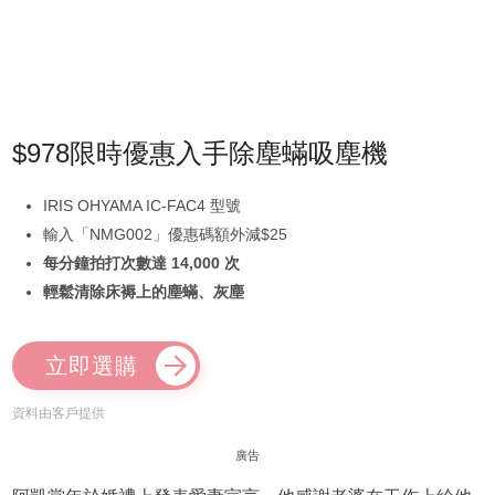
$978限時優惠入手除塵蟎吸塵機
IRIS OHYAMA IC-FAC4 型號
輸入「NMG002」優惠碼額外減$25
每分鐘拍打次數達 14,000 次
輕鬆清除床褥上的塵蟎、灰塵
立即選購
資料由客戶提供
廣告