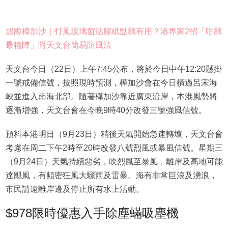
超颱樺加沙｜打風玻璃窗貼膠紙點黐有用？港專家2招「咁黐
最穩陣」附天文台簡易防風法
天文台今日（22日）上午7:45公布，將於今日中午12:20懸掛
一號戒備信號，按照現時預測，樺加沙會在今日橫過呂宋海
峽並進入南海北部。隨著樺加沙靠近廣東沿岸，本港風勢將
逐漸增強，天文台會在今晚9時40分改發三號強風信號。
預料本港明日（9月23日）稍後天氣開始急速轉壞，天文台會
考慮在周二下午2時至20時改發八號烈風或暴風信號。星期三
（9月24日）天氣持續惡劣，吹烈風至暴風，離岸及高地可能
達颶風，有頻密狂風大驟雨及雷暴。海有非常巨浪及湧浪，
市民請遠離岸邊及停止所有水上活動。
$978限時優惠入手除塵蟎吸塵機