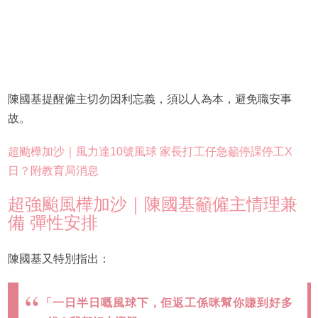
陳國基提醒僱主切勿因利忘義，須以人為本，避免職安事
故。
超颱樺加沙｜風力達10號風球 家長打工仔急籲停課停工X
日？附教育局消息
超強颱風樺加沙｜陳國基籲僱主情理兼
備 彈性安排
陳國基又特別指出：
「一日半日嘅風球下，佢返工係咪幫你賺到好多