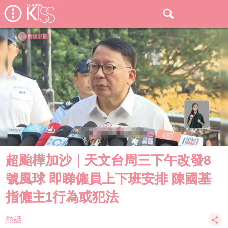
超颱樺加沙｜天文台周三下午改發8
號風球 即睇僱員上下班安排 陳國基
指僱主1行為或犯法
熱話