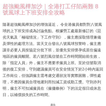
超強颱風樺加沙｜全港打工仔陷兩難 8
號風球上下班安排全攻略
隨著超強颱風樺加沙的增強逼近， 令全港僱員都對對八號風
球的上下班安排成為討論焦點。根據勞工處最新修訂的《惡
劣天氣及「極端情況」下工作守則》，僱主應採取情理兼備
及彈性的處理方法。當天文台發出八號風球預警時，僱主應
讓非必要人員按協定分批下班，並優先安排懷孕或居住偏遠
地區的僱員離開。若八號烈風信號在工作時間開始前生效，
除「指定人員」外，僱主不應要求僱員上班。至於信號取消
後的復工安排，守則建議僱員可在安全情況下於2小時內返回
工作崗位，但強調僱主需考慮交通狀況等實際困難，彈性處
理，不應因僱員合理地遲到而扣減工資或勤工獎。守則亦列
明，僱主不可扣減僱員在《僱傭條例》下的法定假日或休息
日，以補償損失的工作時間。
廣告