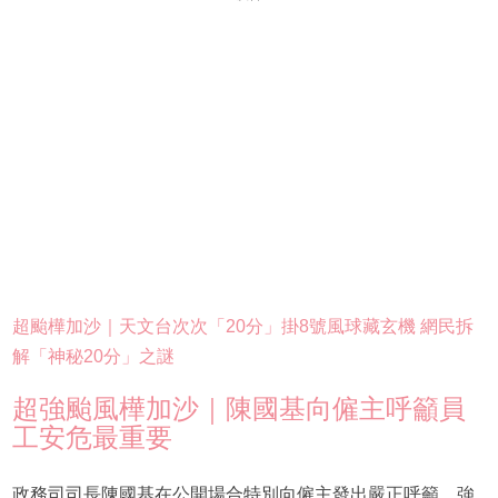
超颱樺加沙｜天文台次次「20分」掛8號風球藏玄機 網民拆
解「神秘20分」之謎
超強颱風樺加沙｜陳國基向僱主呼籲員
工安危最重要
政務司司長陳國基在公開場合特別向僱主發出嚴正呼籲，強