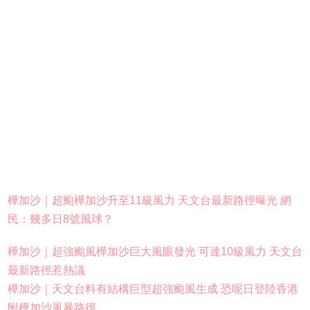
樺加沙｜超颱樺加沙升至11級風力 天文台最新路徑曝光 網
民：幾多日8號風球？
樺加沙｜超強颱風樺加沙巨大風眼發光 可達10級風力 天文台
最新路徑惹熱議
樺加沙｜天文台料有結構巨型超強颱風生成 恐呢日登陸香港
附樺加沙風暴路徑