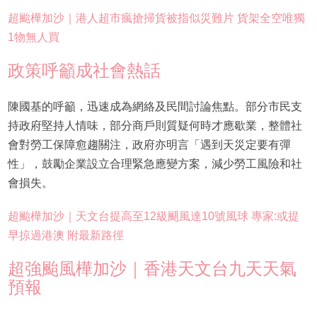
超颱樺加沙｜港人超市瘋搶掃貨被指似災難片 貨架全空唯獨
1物無人買
政策呼籲成社會熱話
陳國基的呼籲，迅速成為網絡及民間討論焦點。部分市民支
持政府堅持人情味，部分商戶則質疑何時才應歇業，整體社
會對勞工保障愈趨關注，政府亦明言「遇到天災定要有彈
性」，鼓勵企業設立合理緊急應變方案，減少勞工風險和社
會損失。
超颱樺加沙｜天文台提高至12級颶風達10號風球 專家:或提
早掠過港澳 附最新路徑
超強颱風樺加沙｜香港天文台九天天氣
預報