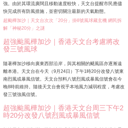
強。由於其環流廣闊且移動速度較快，天文台提醒市民應儘
快完成所有防風措施，並密切關注最新的天氣動態。
超颱樺加沙｜天文台次次「20分」掛8號風球藏玄機 網民拆
解「神秘20分」之謎
超強颱風樺加沙｜香港天文台考慮將改
發三號風球
隨著樺加沙移向廣東西部沿岸，與其相關的颶風區亦逐漸遠
離本港。天文台在今天（9月24日）下午1時20分改發八號東
南烈風或暴風信號。天文台預料八號烈風或暴風信號會在今
晚8時前維持。隨後天文台會視乎本地風力減弱程度，考慮改
發三號強風信號。
超強颱風樺加沙｜香港天文台周三下午2
時20分改發八號烈風或暴風信號