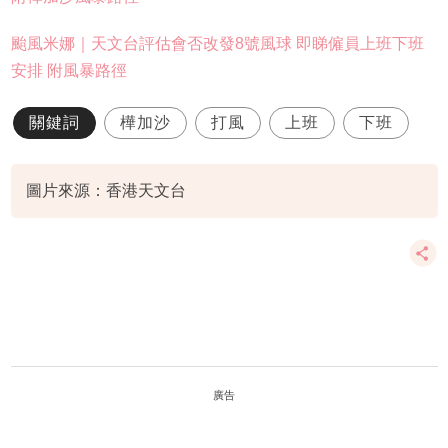
颱風米娜｜天文台評估會否改發8號風球 即睇僱員上班下班
安排 附風暴路徑
關鍵詞
樺加沙
打風
上班
下班
圖片來源：香港天文台
廣告