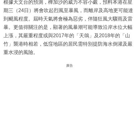
根據天文台的預測，樺加沙的威力不容小覷，預料本港在星
期三（24日）將會吹起烈風至暴風，而離岸及高地更可能達
到颶風程度。屆時天氣將會極為惡劣，伴隨狂風大驟雨及雷
暴。更值得關注的是，顯著的風暴潮可能導致沿岸水位大幅
上漲，其嚴重程度或與2017年的「天鴿」及2018年的「山
竹」襲港時相若，低窪地區的居民需特別提防海水倒灌及嚴
重水浸的風險。
廣告