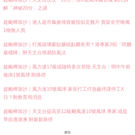
解「神秘20分」之謎
超颱樺加沙｜港人超市瘋搶掃貨被指似災難片 貨架全空唯獨
1物無人買
超颱樺加沙｜打風玻璃窗貼膠紙點黐有用？港專家2招「咁黐
最穩陣」附天文台簡易防風法
超颱樺加沙｜風力達17級或隨時多次登陸 天文台：明中午前
後掛1號風球 附路徑
超颱樺加沙｜風力達10號風球 家長打工仔急籲停課停工X
日？附教育局消息
超颱樺加沙｜天文台提高至12級颶風達10號風球 專家:或提
早掠過港澳 附最新路徑
廣告