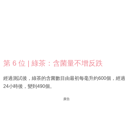
第 6 位 | 綠茶：含菌量不增反跌
經過測試後，綠茶的含菌數目由最初每毫升約600個，經過
24小時後，變到490個。
廣告