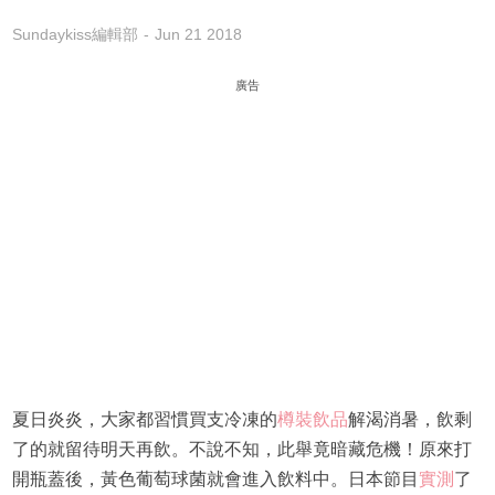
Sundaykiss編輯部
Jun 21 2018
廣告
夏日炎炎，大家都習慣買支冷凍的
樽裝飲品
解渴消暑，飲剩
了的就留待明天再飲。不說不知，此舉竟暗藏危機！原來打
開瓶蓋後，黃色葡萄球菌就會進入飲料中。日本節目
實測
了