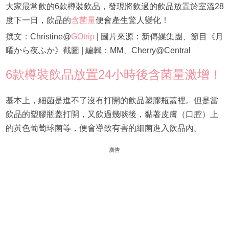
大家最常飲的6款樽裝飲品，發現將飲過的飲品放置於室溫28
度下一日，飲品的
含菌量
便會產生驚人變化！
撰文：Christine@
GOtrip
| 圖片來源：新傳媒集團、節目《月
曜から夜ふか》截圖 | 編輯：MM、Cherry@Central
6款樽裝飲品放置24小時後含菌量激增！
基本上，細菌是進不了沒有打開的飲品塑膠瓶蓋裡。但是當
飲品的塑膠瓶蓋打開，又飲過幾啖後，黏著皮膚（口腔）上
的黃色葡萄球菌等，便會導致有害的細菌進入飲品內。
廣告