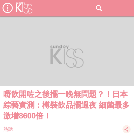
嘢飲開咗之後擺一晚無問題？！日本
綜藝實測：樽裝飲品擺過夜 細菌最多
激增8600倍！
熱話